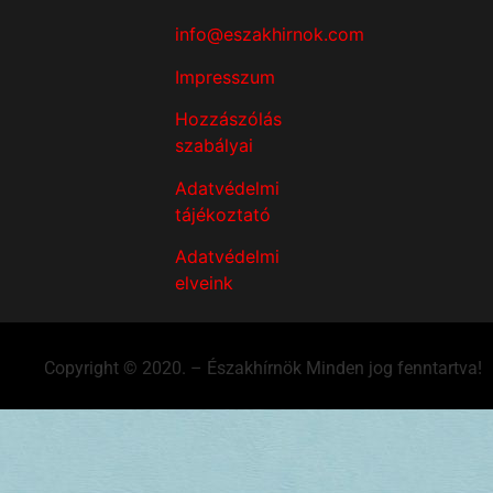
info@eszakhirnok.com
Impresszum
Hozzászólás
szabályai
Adatvédelmi
tájékoztató
Adatvédelmi
elveink
Copyright © 2020. – Északhírnök Minden jog fenntartva!