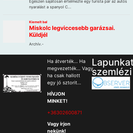
Lapunka
Ha átverték… Ha
megvezették… Vagy
szemlézi
ha csak hallott
egy jó sztorit…
HÍVJON
MINKET!
+36302600871
Vagy írjon
nekünk!