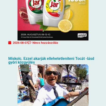
2026-08-07
Nincs hozzászólás
Miskolc. Ezzel akarják ellehetetleníteni Tocát -lásd
győri közgyűlés