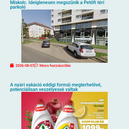
Miskolc. Ideiglenesen megszűnik a Petőfi téri
parkoló
2026-08-07
Nincs hozzászólás
A nyári vakáció eddigi formái megterhelővé,
potenciálisan veszélyessé váltak