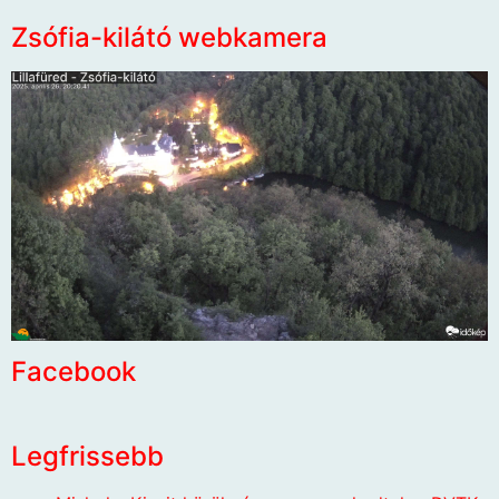
Zsófia-kilátó webkamera
Facebook
Legfrissebb