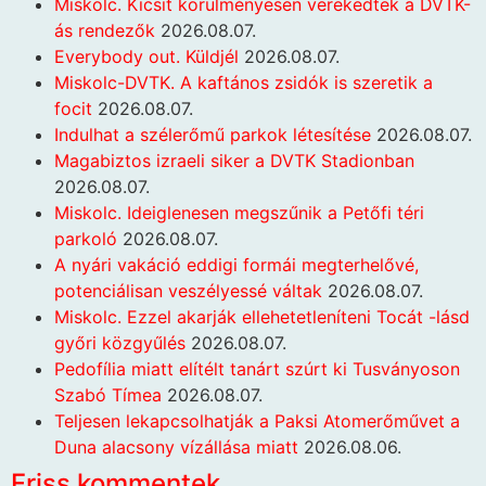
Miskolc. Kicsit körülményesen verekedtek a DVTK-
ás rendezők
2026.08.07.
Everybody out. Küldjél
2026.08.07.
Miskolc-DVTK. A kaftános zsidók is szeretik a
focit
2026.08.07.
Indulhat a szélerőmű parkok létesítése
2026.08.07.
Magabiztos izraeli siker a DVTK Stadionban
2026.08.07.
Miskolc. Ideiglenesen megszűnik a Petőfi téri
parkoló
2026.08.07.
A nyári vakáció eddigi formái megterhelővé,
potenciálisan veszélyessé váltak
2026.08.07.
Miskolc. Ezzel akarják ellehetetleníteni Tocát -lásd
győri közgyűlés
2026.08.07.
Pedofília miatt elítélt tanárt szúrt ki Tusványoson
Szabó Tímea
2026.08.07.
Teljesen lekapcsolhatják a Paksi Atomerőművet a
Duna alacsony vízállása miatt
2026.08.06.
Friss kommentek