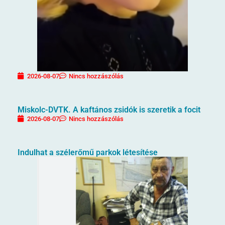
2026-08-07
Nincs hozzászólás
Miskolc-DVTK. A kaftános zsidók is szeretik a focit
2026-08-07
Nincs hozzászólás
Indulhat a szélerőmű parkok létesítése