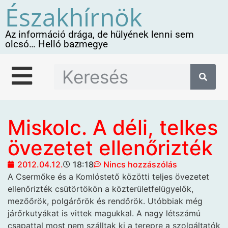
Északhírnök
Az információ drága, de hülyének lenni sem
olcsó… Helló bazmegye
Miskolc. A déli, telkes
övezetet ellenőrizték
2012.04.12.
18:18
Nincs hozzászólás
A Csermőke és a
Komlóstető közötti teljes övezetet
ellenőrizték csütörtökön a közterületfelügyelők,
mezőőrök, polgárőrök és rendőrök. Utóbbiak még
járőrkutyákat is vittek magukkal. A nagy létszámú
csapattal most nem szálltak ki a terepre a szolgáltatók