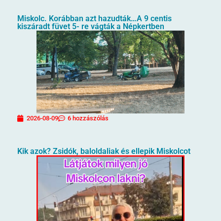
Miskolc. Korábban azt hazudták…A 9 centis
kiszáradt füvet 5- re vágták a Népkertben
2026-08-09
6 hozzászólás
Kik azok? Zsidók, baloldaliak és ellepik Miskolcot