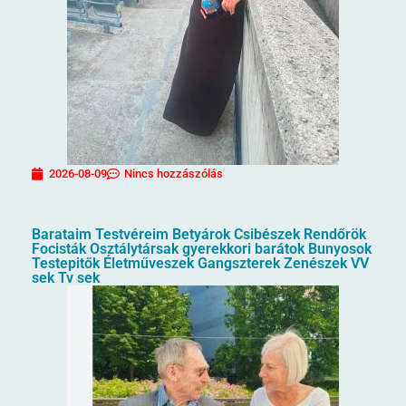
2026-08-09
Nincs hozzászólás
Barataim Testvéreim Betyárok Csibészek Rendőrök
Focisták Osztálytársak gyerekkori barátok Bunyosok
Testepitők Életműveszek Gangszterek Zenészek VV
sek Tv sek