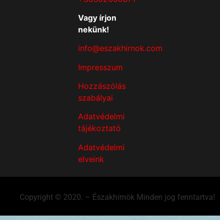
Vagy írjon
nekünk!
info@eszakhirnok.com
Impresszum
Hozzászólás
szabályai
Adatvédelmi
tájékoztató
Adatvédelmi
elveink
Copyright © 2020. – Északhírnök Minden jog fenntartva!