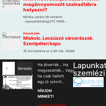
Lapunka
Ha átverték… Ha
Keresés
megvezették… Vagy
szemlézi
ha csak hallott
egy jó sztorit…
HÍVJON
MINKET!
+36302600871