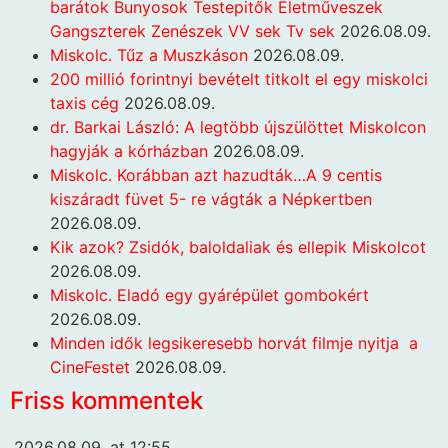
barátok Bunyosok Testepitők Életműveszek
Gangszterek Zenészek VV sek Tv sek
2026.08.09.
Miskolc. Tűz a Muszkáson
2026.08.09.
200 millió forintnyi bevételt titkolt el egy miskolci
taxis cég
2026.08.09.
dr. Barkai László: A legtöbb újszülöttet Miskolcon
hagyják a kórházban
2026.08.09.
Miskolc. Korábban azt hazudták…A 9 centis
kiszáradt füvet 5- re vágták a Népkertben
2026.08.09.
Kik azok? Zsidók, baloldaliak és ellepik Miskolcot
2026.08.09.
Miskolc. Eladó egy gyárépület gombokért
2026.08.09.
Minden idők legsikeresebb horvát filmje nyitja a
CineFestet
2026.08.09.
Friss kommentek
2026.08.09. at 12:55