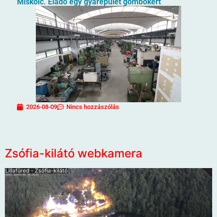
Miskolc. Eladó egy gyárépület gombokért
2026-08-09
Nincs hozzászólás
Zsófia-kilátó webkamera