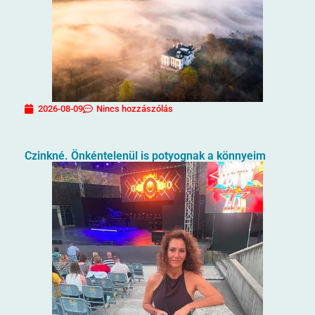
2026-08-09
Nincs hozzászólás
Czinkné. Önkéntelenül is potyognak a könnyeim