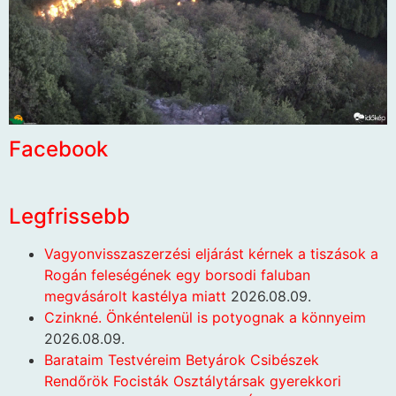
Facebook
Legfrissebb
Vagyonvisszaszerzési eljárást kérnek a tiszások a
Rogán feleségének egy borsodi faluban
megvásárolt kastélya miatt
2026.08.09.
Czinkné. Önkéntelenül is potyognak a könnyeim
2026.08.09.
Barataim Testvéreim Betyárok Csibészek
Rendőrök Focisták Osztálytársak gyerekkori