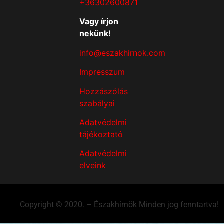
+36302600871
Vagy írjon
nekünk!
info@eszakhirnok.com
Impresszum
Hozzászólás
szabályai
Adatvédelmi
tájékoztató
Adatvédelmi
elveink
Copyright © 2020. – Északhírnök Minden jog fenntartva!