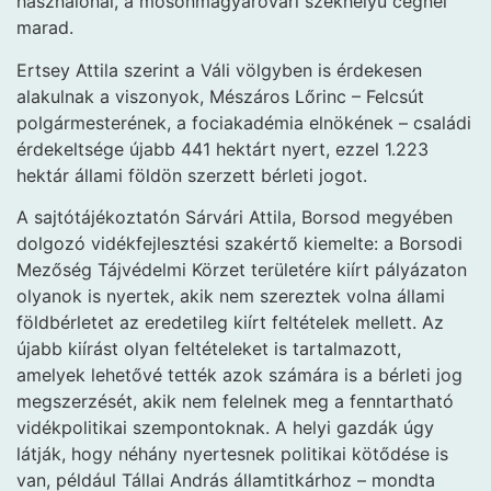
használónál, a mosonmagyaróvári székhelyű cégnél
marad.
Ertsey Attila szerint a Váli völgyben is érdekesen
alakulnak a viszonyok, Mészáros Lőrinc – Felcsút
polgármesterének, a fociakadémia elnökének – családi
érdekeltsége újabb 441 hektárt nyert, ezzel 1.223
hektár állami földön szerzett bérleti jogot.
A sajtótájékoztatón Sárvári Attila, Borsod megyében
dolgozó vidékfejlesztési szakértő kiemelte: a Borsodi
Mezőség Tájvédelmi Körzet területére kiírt pályázaton
olyanok is nyertek, akik nem szereztek volna állami
földbérletet az eredetileg kiírt feltételek mellett. Az
újabb kiírást olyan feltételeket is tartalmazott,
amelyek lehetővé tették azok számára is a bérleti jog
megszerzését, akik nem felelnek meg a fenntartható
vidékpolitikai szempontoknak. A helyi gazdák úgy
látják, hogy néhány nyertesnek politikai kötődése is
van, például Tállai András államtitkárhoz – mondta