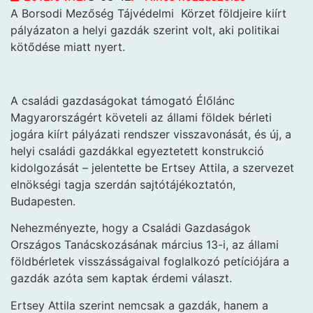
A Borsodi Mezőség Tájvédelmi
Körzet földjeire kiírt
pályázaton a helyi gazdák szerint volt, aki politikai
kötődése miatt nyert.
A családi gazdaságokat támogató Élőlánc
Magyarországért követeli az állami földek bérleti
jogára kiírt pályázati rendszer visszavonását, és új, a
helyi családi gazdákkal egyeztetett konstrukció
kidolgozását – jelentette be Ertsey Attila, a szervezet
elnökségi tagja szerdán sajtótájékoztatón,
Budapesten.
Nehezményezte, hogy a Családi Gazdaságok
Országos Tanácskozásának március 13-i, az állami
földbérletek visszásságaival foglalkozó petíciójára a
gazdák azóta sem kaptak érdemi választ.
Ertsey Attila szerint nemcsak a gazdák, hanem a