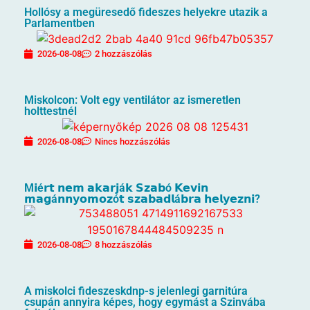
Hollósy a megüresedő fideszes helyekre utazik a
Parlamentben
2026-08-08
2 hozzászólás
Miskolcon: Volt egy ventilátor az ismeretlen
holttestnél
2026-08-08
Nincs hozzászólás
M𝗶é𝗿𝘁 𝗻𝗲𝗺 𝗮𝗸𝗮𝗿𝗷á𝗸 𝗦𝘇𝗮𝗯ó 𝗞𝗲𝘃𝗶𝗻
𝗺𝗮𝗴á𝗻𝗻𝘆𝗼𝗺𝗼𝘇ó𝘁 𝘀𝘇𝗮𝗯𝗮𝗱𝗹á𝗯𝗿𝗮 𝗵𝗲𝗹𝘆𝗲𝘇𝗻𝗶?
2026-08-08
8 hozzászólás
A miskolci fideszeskdnp-s jelenlegi garnitúra
csupán annyira képes, hogy egymást a Szinvába