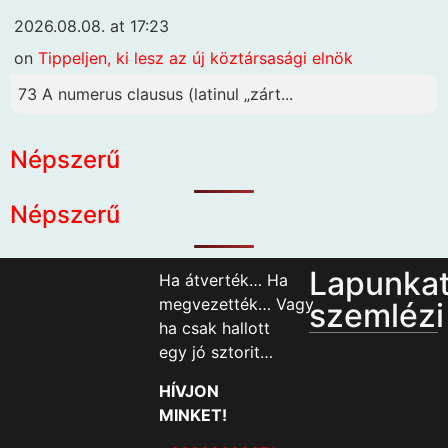
2026.08.08. at 17:23
on
Tippeljen, ki lesz az új köztársasági elnök
73 A numerus clausus (latinul „zárt...
Népszerű
Népszerű
Lapunka
Ha átverték… Ha
megvezették… Vagy
szemlézi
ha csak hallott
egy jó sztorit…
HÍVJON
MINKET!