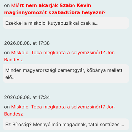
on
M𝗶é𝗿𝘁 𝗻𝗲𝗺 𝗮𝗸𝗮𝗿𝗷á𝗸 𝗦𝘇𝗮𝗯ó 𝗞𝗲𝘃𝗶𝗻
𝗺𝗮𝗴á𝗻𝗻𝘆𝗼𝗺𝗼𝘇ó𝘁 𝘀𝘇𝗮𝗯𝗮𝗱𝗹á𝗯𝗿𝗮 𝗵𝗲𝗹𝘆𝗲𝘇𝗻𝗶?
Ezekkel a miskolci kutyabuzikkal csak a...
2026.08.08. at 17:38
on
Miskolc. Toca megkapta a selyemzsinórt? Jön
Bandesz
Minden magyarországi cementgyár, kőbánya mellett
élő...
2026.08.08. at 17:34
on
Miskolc. Toca megkapta a selyemzsinórt? Jön
Bandesz
Ez Bíróság? Mennyé'mán magadnak, tatai sortűzes....