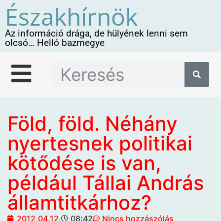
Északhírnök
Az információ drága, de hülyének lenni sem
olcsó… Helló bazmegye
Föld, föld. Néhány
nyertesnek politikai
kötődése is van,
például Tállai András
államtitkárhoz?
2012.04.12.
08:42
Nincs hozzászólás