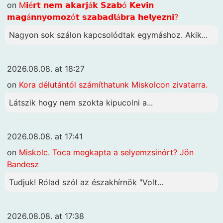
on
M𝗶é𝗿𝘁 𝗻𝗲𝗺 𝗮𝗸𝗮𝗿𝗷á𝗸 𝗦𝘇𝗮𝗯ó 𝗞𝗲𝘃𝗶𝗻
𝗺𝗮𝗴á𝗻𝗻𝘆𝗼𝗺𝗼𝘇ó𝘁 𝘀𝘇𝗮𝗯𝗮𝗱𝗹á𝗯𝗿𝗮 𝗵𝗲𝗹𝘆𝗲𝘇𝗻𝗶?
Nagyon sok szálon kapcsolódtak egymáshoz. Akik...
2026.08.08. at 18:27
on
Kora délutántól számíthatunk Miskolcon zivatarra.
Látszik hogy nem szokta kipucolni a...
2026.08.08. at 17:41
on
Miskolc. Toca megkapta a selyemzsinórt? Jön
Bandesz
Tudjuk! Rólad szól az északhírnök "Volt...
2026.08.08. at 17:38