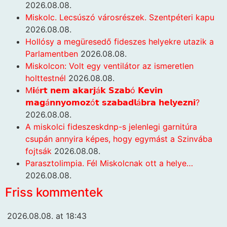
2026.08.08.
Miskolc. Lecsúszó városrészek. Szentpéteri kapu
2026.08.08.
Hollósy a megüresedő fideszes helyekre utazik a
Parlamentben
2026.08.08.
Miskolcon: Volt egy ventilátor az ismeretlen
holttestnél
2026.08.08.
M𝗶é𝗿𝘁 𝗻𝗲𝗺 𝗮𝗸𝗮𝗿𝗷á𝗸 𝗦𝘇𝗮𝗯ó 𝗞𝗲𝘃𝗶𝗻
𝗺𝗮𝗴á𝗻𝗻𝘆𝗼𝗺𝗼𝘇ó𝘁 𝘀𝘇𝗮𝗯𝗮𝗱𝗹á𝗯𝗿𝗮 𝗵𝗲𝗹𝘆𝗲𝘇𝗻𝗶?
2026.08.08.
A miskolci fideszeskdnp-s jelenlegi garnitúra
csupán annyira képes, hogy egymást a Szinvába
fojtsák
2026.08.08.
Parasztolimpia. Fél Miskolcnak ott a helye…
2026.08.08.
Friss kommentek
2026.08.08. at 18:43