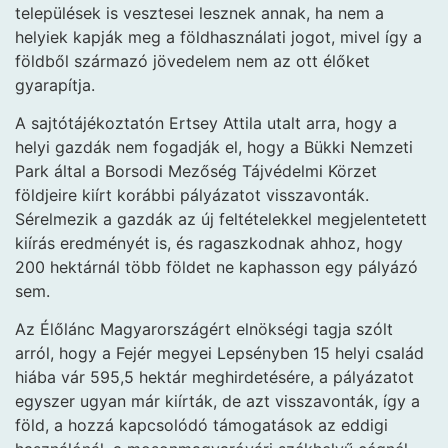
települések is vesztesei lesznek annak, ha nem a
helyiek kapják meg a földhasználati jogot, mivel így a
földből származó jövedelem nem az ott élőket
gyarapítja.
A sajtótájékoztatón Ertsey Attila utalt arra, hogy a
helyi gazdák nem fogadják el, hogy a Bükki Nemzeti
Park által a Borsodi Mezőség Tájvédelmi Körzet
földjeire kiírt korábbi pályázatot visszavonták.
Sérelmezik a gazdák az új feltételekkel megjelentetett
kiírás eredményét is, és ragaszkodnak ahhoz, hogy
200 hektárnál több földet ne kaphasson egy pályázó
sem.
Az Élőlánc Magyarországért elnökségi tagja szólt
arról, hogy a Fejér megyei Lepsényben 15 helyi család
hiába vár 595,5 hektár meghirdetésére, a pályázatot
egyszer ugyan már kiírták, de azt visszavonták, így a
föld, a hozzá kapcsolódó támogatások az eddigi