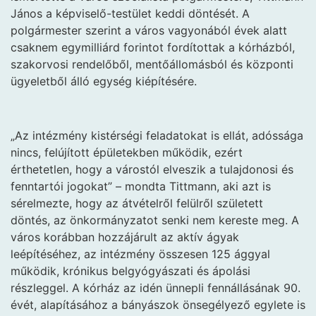
János a képviselő-testület keddi döntését. A
polgármester szerint a város vagyonából évek alatt
csaknem egymilliárd forintot fordítottak a kórházból,
szakorvosi rendelőből, mentőállomásból és központi
ügyeletből álló egység kiépítésére.
„Az intézmény kistérségi feladatokat is ellát, adóssága
nincs, felújított épületekben működik, ezért
érthetetlen, hogy a várostól elveszik a tulajdonosi és
fenntartói jogokat” – mondta Tittmann, aki azt is
sérelmezte, hogy az átvételről felülről született
döntés, az önkormányzatot senki nem kereste meg. A
város korábban hozzájárult az aktív ágyak
leépítéséhez, az intézmény összesen 125 ággyal
működik, krónikus belgyógyászati és ápolási
részleggel. A kórház az idén ünnepli fennállásának 90.
évét, alapításához a bányászok önsegélyező egylete is