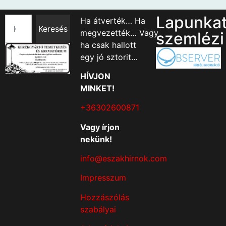
Lapunka
Ha átverték… Ha
Keresés
megvezették… Vagy
szemlézi
ha csak hallott
egy jó sztorit…
HÍVJON
MINKET!
+36302600871
Vagy írjon
nekünk!
info@eszakhirnok.com
Impresszum
Hozzászólás
szabályai