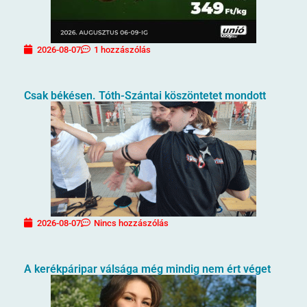
2026-08-07
1 hozzászólás
Csak békésen. Tóth-Szántai köszöntetet mondott
2026-08-07
Nincs hozzászólás
A kerékpáripar válsága még mindig nem ért véget