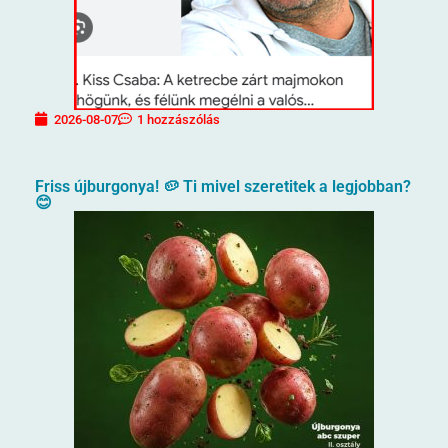
2026-08-07
1 hozzászólás
Friss újburgonya! 🥔 Ti mivel szeretitek a legjobban?
😊