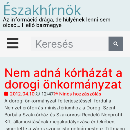
Északhírnök
Az információ drága, de hülyének lenni sem
olcsó… Helló bazmegye
Nem adná kórházát a
dorogi önkormányzat
2012.04.10.
12:47
Nincs hozzászólás
A dorogi önkormányzat felterjesztéssel
fordul a
Nemzetierőforrás-minisztériumhoz a Dorogi Szent
Borbála Szakkórház és Szakorvosi Rendelő Nonprofit
Kft. államosításának megakadályozása érdekében,
ismertette a város szocialista polgármestere, Tittmann