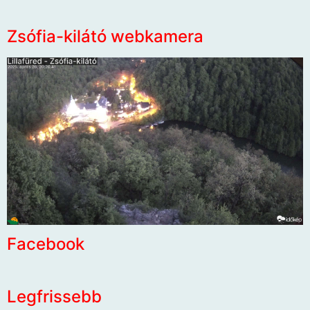
Zsófia-kilátó webkamera
Facebook
Legfrissebb