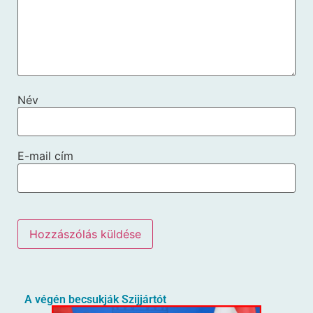
Név
E-mail cím
A végén becsukják Szijjártót