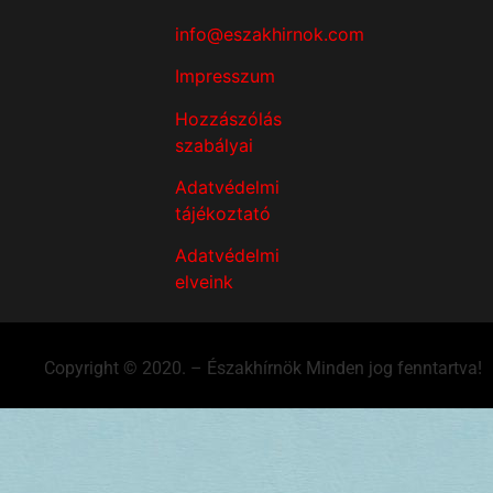
info@eszakhirnok.com
Impresszum
Hozzászólás
szabályai
Adatvédelmi
tájékoztató
Adatvédelmi
elveink
Copyright © 2020. – Északhírnök Minden jog fenntartva!