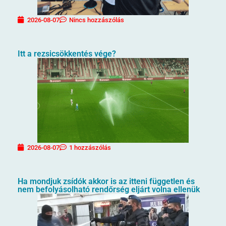
2026-08-07
Nincs hozzászólás
Itt a rezsicsökkentés vége?
2026-08-07
1 hozzászólás
Ha mondjuk zsídók akkor is az itteni független és
nem befolyásolható rendőrség eljárt volna ellenük