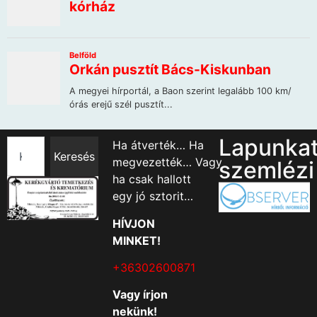
Lapunka
Ha átverték… Ha
Keresés
megvezették… Vagy
szemlézi
ha csak hallott
egy jó sztorit…
HÍVJON
MINKET!
+36302600871
Vagy írjon
nekünk!