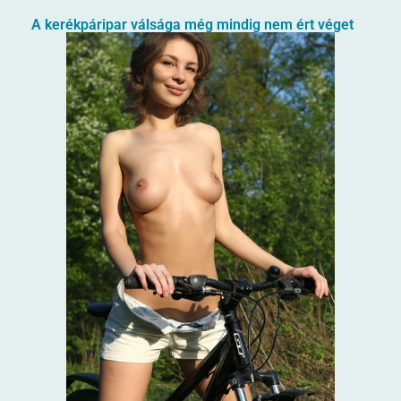
A kerékpáripar válsága még mindig nem ért véget