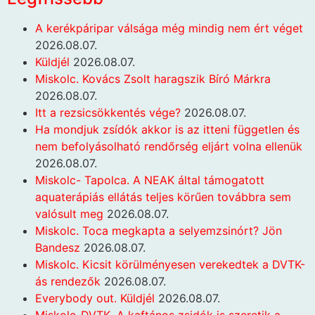
A kerékpáripar válsága még mindig nem ért véget
2026.08.07.
Küldjél
2026.08.07.
Miskolc. Kovács Zsolt haragszik Bíró Márkra
2026.08.07.
Itt a rezsicsökkentés vége?
2026.08.07.
Ha mondjuk zsídók akkor is az itteni független és
nem befolyásolható rendőrség eljárt volna ellenük
2026.08.07.
Miskolc- Tapolca. A NEAK által támogatott
aquaterápiás ellátás teljes körűen továbbra sem
valósult meg
2026.08.07.
Miskolc. Toca megkapta a selyemzsinórt? Jön
Bandesz
2026.08.07.
Miskolc. Kicsit körülményesen verekedtek a DVTK-
ás rendezők
2026.08.07.
Everybody out. Küldjél
2026.08.07.
Miskolc-DVTK. A kaftános zsidók is szeretik a