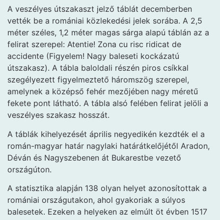
A veszélyes útszakaszt jelző táblát decemberben
vették be a romániai közlekedési jelek sorába. A 2,5
méter széles, 1,2 méter magas sárga alapú táblán az a
felirat szerepel: Atentie! Zona cu risc ridicat de
accidente (Figyelem! Nagy baleseti kockázatú
útszakasz). A tábla baloldali részén piros csíkkal
szegélyezett figyelmeztető háromszög szerepel,
amelynek a középső fehér mezőjében nagy méretű
fekete pont látható. A tábla alsó felében felirat jelöli a
veszélyes szakasz hosszát.
A táblák kihelyezését április negyedikén kezdték el a
román-magyar határ nagylaki határátkelőjétől Aradon,
Déván és Nagyszebenen át Bukarestbe vezető
országúton.
A statisztika alapján 138 olyan helyet azonosítottak a
romániai országutakon, ahol gyakoriak a súlyos
balesetek. Ezeken a helyeken az elmúlt öt évben 1517