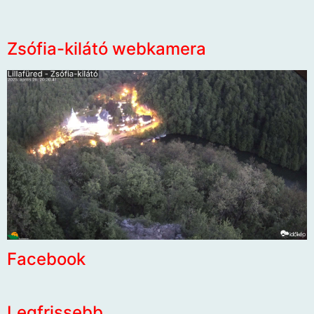
Zsófia-kilátó webkamera
Facebook
Legfrissebb