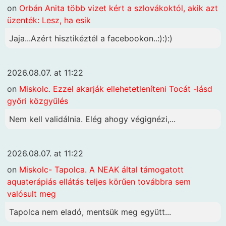
on
Orbán Anita több vizet kért a szlovákoktól, akik azt
üzenték: Lesz, ha esik
Jaja...Azért hisztikéztél a facebookon..:):):)
2026.08.07. at 11:22
on
Miskolc. Ezzel akarják ellehetetleníteni Tocát -lásd
győri közgyűlés
Nem kell validálnia. Elég ahogy végignézi,...
2026.08.07. at 11:22
on
Miskolc- Tapolca. A NEAK által támogatott
aquaterápiás ellátás teljes körűen továbbra sem
valósult meg
Tapolca nem eladó, mentsük meg együtt...