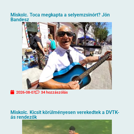
Miskolc. Toca megkapta a selyemzsinórt? Jön
Bandesz
2026-08-07
34 hozzászólás
Miskolc. Kicsit körülményesen verekedtek a DVTK-
ás rendezők