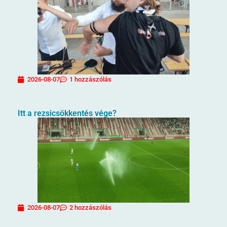
2026-08-07
1 hozzászólás
Itt a rezsicsökkentés vége?
2026-08-07
2 hozzászólás