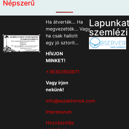
Népszerű
Lapunka
Ha átverték… Ha
megvezették… Vagy
szemlézi
ha csak hallott
egy jó sztorit…
HÍVJON
MINKET!
+36302600871
Vagy írjon
nekünk!
info@eszakhirnok.com
Impresszum
Hozzászólás