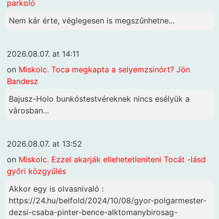
parkoló
Nem kár érte, véglegesen is megszűnhetne...
2026.08.07. at 14:11
on
Miskolc. Toca megkapta a selyemzsinórt? Jön
Bandesz
Bajusz-Holo bunkóstestvéreknek nincs esélyük a
vàrosban...
2026.08.07. at 13:52
on
Miskolc. Ezzel akarják ellehetetleníteni Tocát -lásd
győri közgyűlés
Akkor egy is olvasnivaló :
https://24.hu/belfold/2024/10/08/gyor-polgarmester-
dezsi-csaba-pinter-bence-alktomanybirosag-