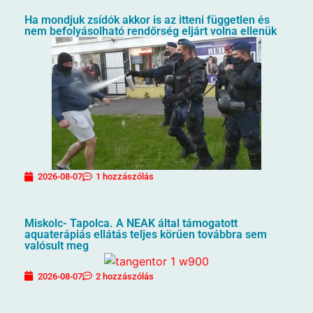
Ha mondjuk zsídók akkor is az itteni független és
nem befolyásolható rendőrség eljárt volna ellenük
2026-08-07
1 hozzászólás
Miskolc- Tapolca. A NEAK által támogatott
aquaterápiás ellátás teljes körűen továbbra sem
valósult meg
2026-08-07
2 hozzászólás