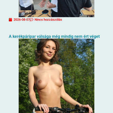
2026-08-07
Nincs hozzászólás
A kerékpáripar válsága még mindig nem ért véget