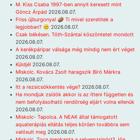
M. Kiss Csaba 1997-ben annyit keresett mint
Göncz Árpád
2026.08.07.
Friss újburgonya! 🥔 Ti mivel szeretitek a
legjobban? 😊
2026.08.07.
Csak békésen. Tóth-Szántai köszöntetet mondott
2026.08.07.
A kerékpáripar válsága még mindig nem ért véget
2026.08.07.
Küldjél
2026.08.07.
Miskolc. Kovács Zsolt haragszik Bíró Márkra
2026.08.07.
Itt a rezsicsökkentés vége?
2026.08.07.
Ha mondjuk zsídók akkor is az itteni független és
nem befolyásolható rendőrség eljárt volna ellenük
2026.08.07.
Miskolc- Tapolca. A NEAK által támogatott
aquaterápiás ellátás teljes körűen továbbra sem
valósult meg
2026.08.07.
Miskolc. Toca megkapta a selyemzsinórt? Jön