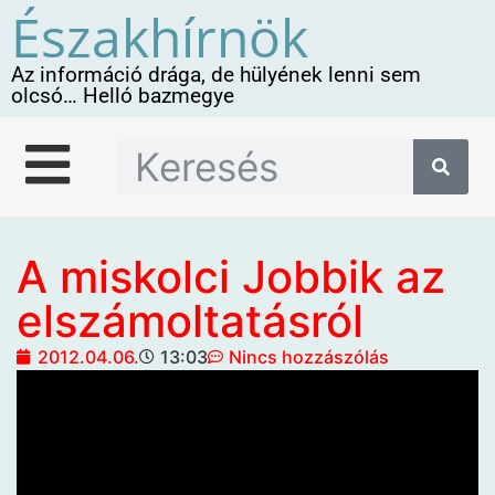
Északhírnök
Az információ drága, de hülyének lenni sem
olcsó… Helló bazmegye
A miskolci Jobbik az
elszámoltatásról
2012.04.06.
13:03
Nincs hozzászólás