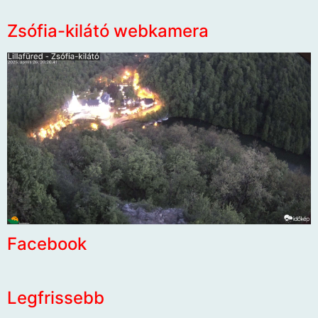
Zsófia-kilátó webkamera
Facebook
Legfrissebb