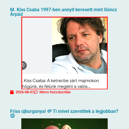
M. Kiss Csaba 1997-ben annyit keresett mint Göncz
Árpád
2026-08-07
Nincs hozzászólás
Friss újburgonya! 🥔 Ti mivel szeretitek a legjobban?
😊