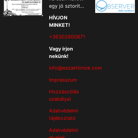
egy jó sztorit…
HÍVJON
MINKET!
+36302600871
Vagy írjon
nekünk!
info@eszakhirnok.com
Impresszum
Hozzászólás
szabályai
Adatvédelmi
tájékoztató
Adatvédelmi
elveink