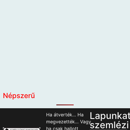
Népszerű
Lapunka
Ha átverték… Ha
megvezették… Vagy
szemlézi
ha csak hallott