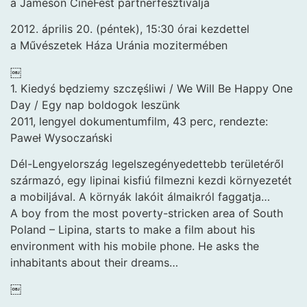
a Jameson CineFest partnerfesztiválja
2012. április 20. (péntek), 15:30 órai kezdettel
a Művészetek Háza Uránia mozitermében
￼
1. Kiedyś będziemy szczęśliwi / We Will Be Happy One
Day / Egy nap boldogok leszünk
2011, lengyel dokumentumfilm, 43 perc, rendezte:
Paweł Wysoczański
Dél-Lengyelország legelszegényedettebb területéről
származó, egy lipinai kisfiú filmezni kezdi környezetét
a mobiljával. A környák lakóit álmaikról faggatja…
A boy from the most poverty-stricken area of South
Poland – Lipina, starts to make a film about his
environment with his mobile phone. He asks the
inhabitants about their dreams…
￼