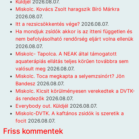
Küldjél
2026.08.07.
Miskolc. Kovács Zsolt haragszik Bíró Márkra
2026.08.07.
Itt a rezsicsökkentés vége?
2026.08.07.
Ha mondjuk zsídók akkor is az itteni független és
nem befolyásolható rendőrség eljárt volna ellenük
2026.08.07.
Miskolc- Tapolca. A NEAK által támogatott
aquaterápiás ellátás teljes körűen továbbra sem
valósult meg
2026.08.07.
Miskolc. Toca megkapta a selyemzsinórt? Jön
Bandesz
2026.08.07.
Miskolc. Kicsit körülményesen verekedtek a DVTK-
ás rendezők
2026.08.07.
Everybody out. Küldjél
2026.08.07.
Miskolc-DVTK. A kaftános zsidók is szeretik a
focit
2026.08.07.
Friss kommentek