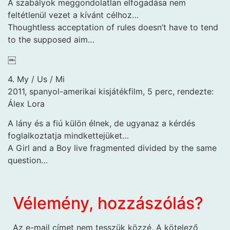
A szabályok meggondolatlan elfogadása nem
feltétlenül vezet a kívánt célhoz…
Thoughtless acceptation of rules doesn’t have to tend
to the supposed aim…
￼
4. My / Us / Mi
2011, spanyol-amerikai kisjátékfilm, 5 perc, rendezte:
Álex Lora
A lány és a fiú külön élnek, de ugyanaz a kérdés
foglalkoztatja mindkettejüket…
A Girl and a Boy live fragmented divided by the same
question…
Vélemény, hozzászólás?
Az e-mail címet nem tesszük közzé.
A kötelező