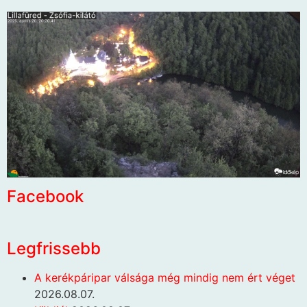
Facebook
Legfrissebb
A kerékpáripar válsága még mindig nem ért véget
2026.08.07.