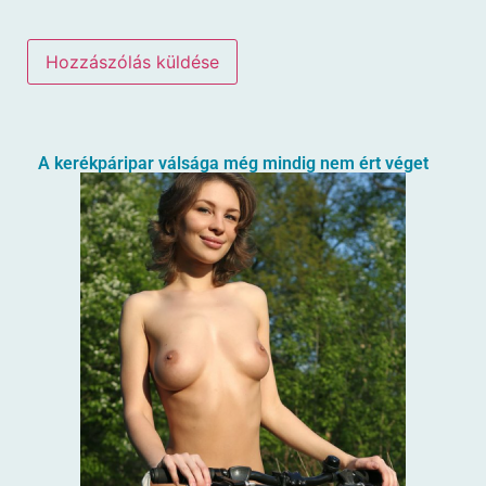
A kerékpáripar válsága még mindig nem ért véget