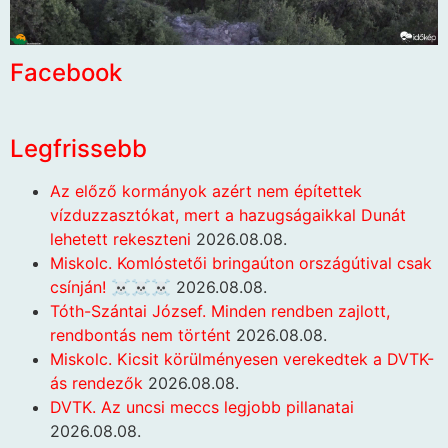
Facebook
Legfrissebb
Az előző kormányok azért nem építettek
vízduzzasztókat, mert a hazugságaikkal Dunát
lehetett rekeszteni
2026.08.08.
Miskolc. Komlóstetői bringaúton országútival csak
csínján! ☠️☠️☠️
2026.08.08.
Tóth-Szántai József. Minden rendben zajlott,
rendbontás nem történt
2026.08.08.
Miskolc. Kicsit körülményesen verekedtek a DVTK-
ás rendezők
2026.08.08.
DVTK. Az uncsi meccs legjobb pillanatai
2026.08.08.