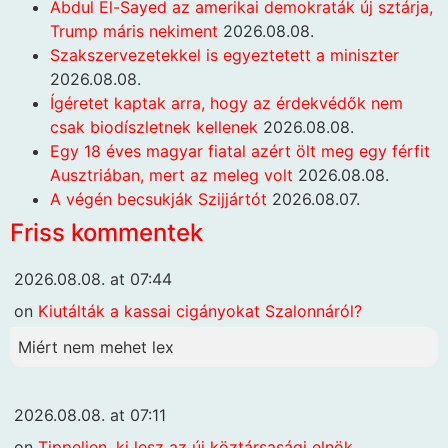
Abdul El-Sayed az amerikai demokraták új sztárja,
Trump máris nekiment
2026.08.08.
Szakszervezetekkel is egyeztetett a miniszter
2026.08.08.
Ígéretet kaptak arra, hogy az érdekvédők nem
csak biodíszletnek kellenek
2026.08.08.
Egy 18 éves magyar fiatal azért ölt meg egy férfit
Ausztriában, mert az meleg volt
2026.08.08.
A végén becsukják Szijjártót
2026.08.07.
Friss kommentek
2026.08.08. at 07:44
on
Kiutálták a kassai cigányokat Szalonnáról?
Miért nem mehet lex
2026.08.08. at 07:11
on
Tippeljen, ki lesz az új köztársasági elnök