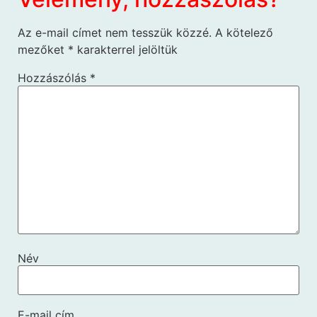
Az e-mail címet nem tesszük közzé.
A kötelező
mezőket
*
karakterrel jelöltük
Hozzászólás
*
Név
E-mail cím