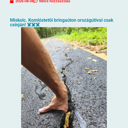
2026-08-08
Nincs hozzászólás
Miskolc. Komlóstetői bringaúton országútival csak
csínján! ☠️☠️☠️