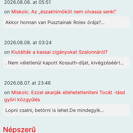
2026.08.08. at 05:51
on
Miskolc. Az „északhirnököt nem olvassa senki”
Akkor honnan van Pusztainak Rolex órája?...
2026.08.08. at 03:24
on
Kiutálták a kassai cigányokat Szalonnáról?
. Nem véletlenül kapott Kossuth-díjat, kivégzéséért...
2026.08.07. at 23:46
on
Miskolc. Ezzel akarják ellehetetleníteni Tocát -lásd
győri közgyűlés
Lopni csalni, betörni is lehet.De mindegyik...
Népszerű