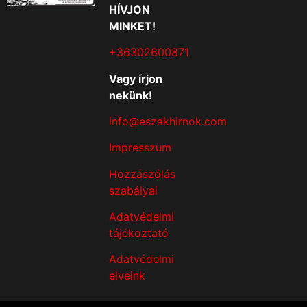
HÍVJON
MINKET!
+36302600871
Vagy írjon
nekünk!
info@eszakhirnok.com
Impresszum
Hozzászólás
szabályai
Adatvédelmi
tájékoztató
Adatvédelmi
elveink