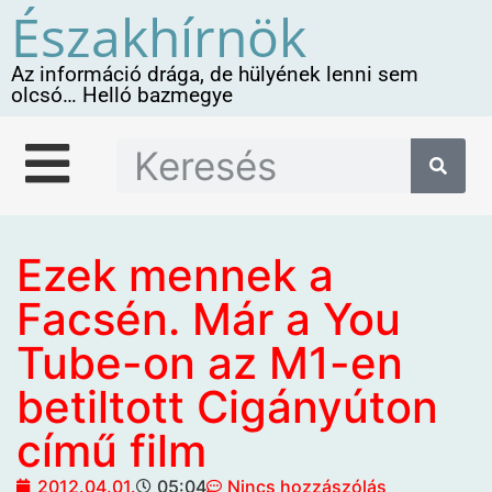
Északhírnök
Az információ drága, de hülyének lenni sem
olcsó… Helló bazmegye
Ezek mennek a
Facsén. Már a You
Tube-on az M1-en
betiltott Cigányúton
című film
2012.04.01.
05:04
Nincs hozzászólás