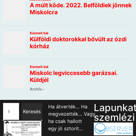
Lapunka
Ha átverték… Ha
Keresés
megvezették… Vagy
szemlézi
ha csak hallott
egy jó sztorit…