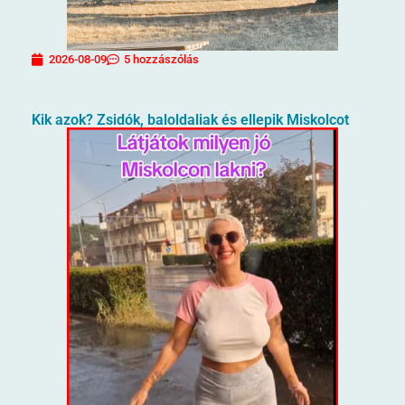
2026-08-09
5 hozzászólás
Kik azok? Zsidók, baloldaliak és ellepik Miskolcot