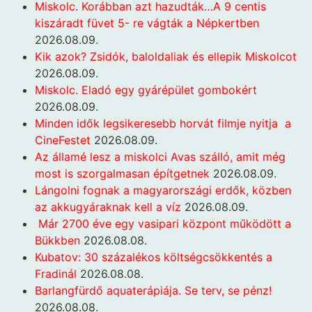
Miskolc. Korábban azt hazudták…A 9 centis
kiszáradt füvet 5- re vágták a Népkertben
2026.08.09.
Kik azok? Zsidók, baloldaliak és ellepik Miskolcot
2026.08.09.
Miskolc. Eladó egy gyárépület gombokért
2026.08.09.
Minden idők legsikeresebb horvát filmje nyitja a
CineFestet
2026.08.09.
Az államé lesz a miskolci Avas szálló, amit még
most is szorgalmasan építgetnek
2026.08.09.
Lángolni fognak a magyarországi erdők, közben
az akkugyáraknak kell a víz
2026.08.09.
Már 2700 éve egy vasipari központ működött a
Bükkben
2026.08.08.
Kubatov: 30 százalékos költségcsökkentés a
Fradinál
2026.08.08.
Barlangfürdő aquaterápiája. Se terv, se pénz!
2026.08.08.