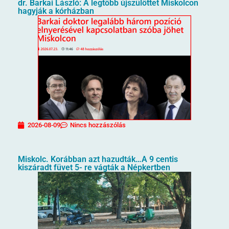
dr. Barkai László: A legtöbb újszülöttet Miskolcon
hagyják a kórházban
2026-08-09
Nincs hozzászólás
Miskolc. Korábban azt hazudták…A 9 centis
kiszáradt füvet 5- re vágták a Népkertben