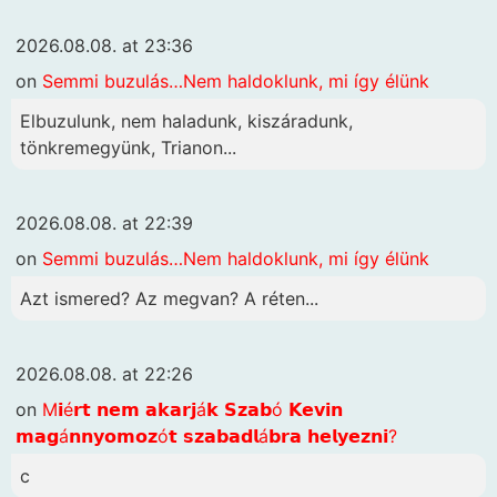
2026.08.08. at 23:36
on
Semmi buzulás…Nem haldoklunk, mi így élünk
Elbuzulunk, nem haladunk, kiszáradunk,
tönkremegyünk, Trianon...
2026.08.08. at 22:39
on
Semmi buzulás…Nem haldoklunk, mi így élünk
Azt ismered? Az megvan? A réten...
2026.08.08. at 22:26
on
M𝗶é𝗿𝘁 𝗻𝗲𝗺 𝗮𝗸𝗮𝗿𝗷á𝗸 𝗦𝘇𝗮𝗯ó 𝗞𝗲𝘃𝗶𝗻
𝗺𝗮𝗴á𝗻𝗻𝘆𝗼𝗺𝗼𝘇ó𝘁 𝘀𝘇𝗮𝗯𝗮𝗱𝗹á𝗯𝗿𝗮 𝗵𝗲𝗹𝘆𝗲𝘇𝗻𝗶?
c