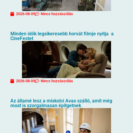
2026-08-09
Nincs hozzászólás
Minden idők legsikeresebb horvát filmje nyitja a
CineFestet
2026-08-09
Nincs hozzászólás
Az államé lesz a miskolci Avas szálló, amit még
most is szorgalmasan építgetnek