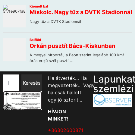
Lapunka
Ha átverték… Ha
Keresés
megvezették… Vagy
szemlézi
ha csak hallott
egy jó sztorit…
HÍVJON
MINKET!
+36302600871