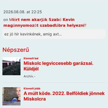
2026.08.08. at 22:25
on
M𝗶é𝗿𝘁 𝗻𝗲𝗺 𝗮𝗸𝗮𝗿𝗷á𝗸 𝗦𝘇𝗮𝗯ó 𝗞𝗲𝘃𝗶𝗻
𝗺𝗮𝗴á𝗻𝗻𝘆𝗼𝗺𝗼𝘇ó𝘁 𝘀𝘇𝗮𝗯𝗮𝗱𝗹á𝗯𝗿𝗮 𝗵𝗲𝗹𝘆𝗲𝘇𝗻𝗶?
ez jó hír kevinkének, amig axt...
Népszerű