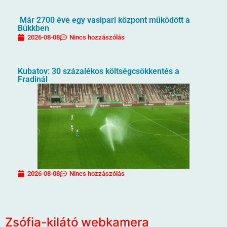
Már 2700 éve egy vasipari központ működött a
Bükkben
2026-08-08
Nincs hozzászólás
Kubatov: 30 százalékos költségcsökkentés a
Fradinál
2026-08-08
Nincs hozzászólás
Zsófia-kilátó webkamera