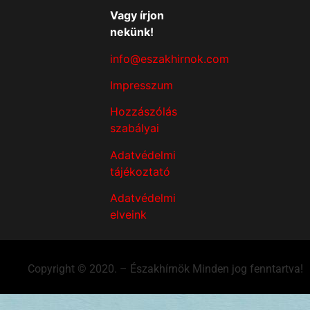
Vagy írjon
nekünk!
info@eszakhirnok.com
Impresszum
Hozzászólás
szabályai
Adatvédelmi
tájékoztató
Adatvédelmi
elveink
Copyright © 2020. – Északhírnök Minden jog fenntartva!