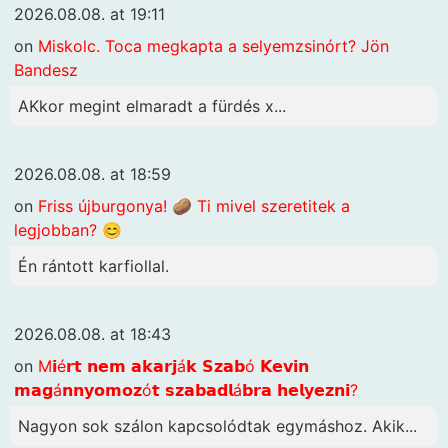
2026.08.08. at 19:11
on
Miskolc. Toca megkapta a selyemzsinórt? Jön
Bandesz
AKkor megint elmaradt a fürdés x...
2026.08.08. at 18:59
on
Friss újburgonya! 🥔 Ti mivel szeretitek a
legjobban? 😊
Én rántott karfiollal.
2026.08.08. at 18:43
on
M𝗶é𝗿𝘁 𝗻𝗲𝗺 𝗮𝗸𝗮𝗿𝗷á𝗸 𝗦𝘇𝗮𝗯ó 𝗞𝗲𝘃𝗶𝗻
𝗺𝗮𝗴á𝗻𝗻𝘆𝗼𝗺𝗼𝘇ó𝘁 𝘀𝘇𝗮𝗯𝗮𝗱𝗹á𝗯𝗿𝗮 𝗵𝗲𝗹𝘆𝗲𝘇𝗻𝗶?
Nagyon sok szálon kapcsolódtak egymáshoz. Akik...