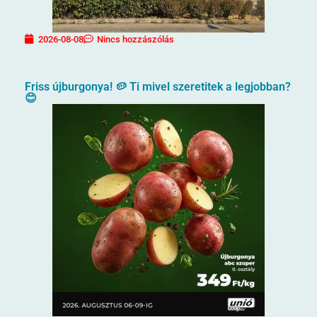
2026-08-08
Nincs hozzászólás
Friss újburgonya! 🥔 Ti mivel szeretitek a legjobban?
😊