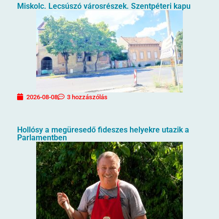
Miskolc. Lecsúszó városrészek. Szentpéteri kapu
2026-08-08
3 hozzászólás
Hollósy a megüresedő fideszes helyekre utazik a
Parlamentben