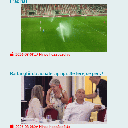
Fradinál
2026-08-08
Nincs hozzászólás
Barlangfürdő aquaterápiája. Se terv, se pénz!
2026-08-08
Nincs hozzászólás