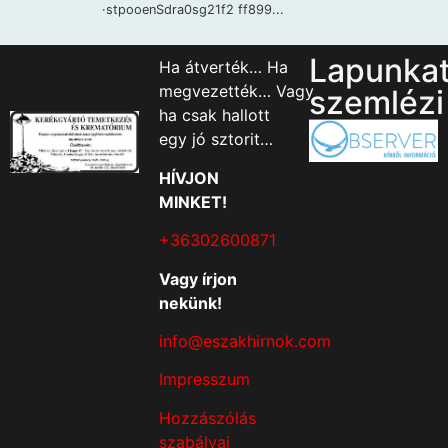
Lapunka
Ha átverték… Ha
megvezették… Vagy
szemlézi
ha csak hallott
egy jó sztorit…
HÍVJON
MINKET!
+36302600871
Vagy írjon
nekünk!
info@eszakhirnok.com
Impresszum
Hozzászólás
szabályai