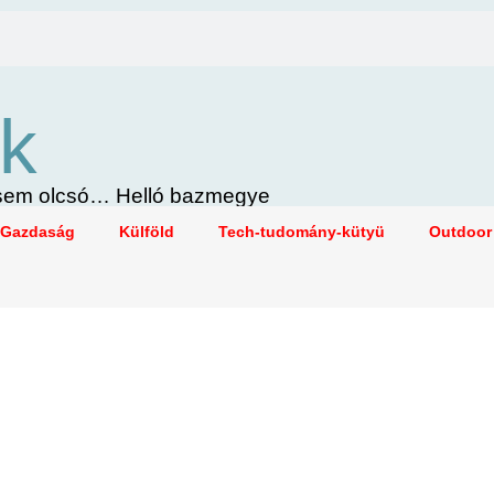
k
i sem olcsó… Helló bazmegye
Gazdaság
Külföld
Tech-tudomány-kütyü
Outdoor