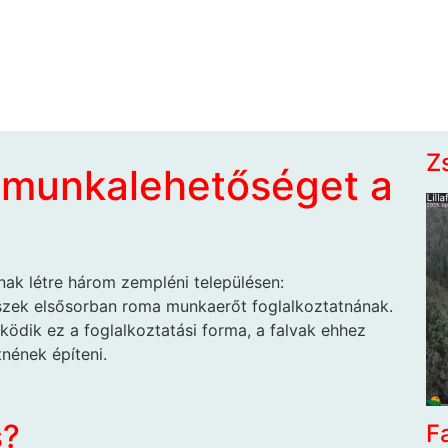
Z
k munkalehetőséget a
nak létre három zempléni településen:
eszek elsősorban roma
munkaerőt foglalkoztatnának.
ödik ez a foglalkoztatási forma, a falvak ehhez
nének építeni.
s?
F