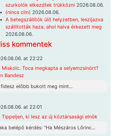
szurkolók elkezdtek trükközni
2026.08.06.
(nincs cím)
2026.08.06.
A betegszállítók ülő helyzetben, leszíjazva
szállították haza, ahol halva érkezett meg
2026.08.06.
riss kommentek
26.08.06. at 22:22
n
Miskolc. Toca megkapta a selyemzsinórt?
n Bandesz
 fidesz előbb bukott meg mint...
26.08.06. at 22:01
n
Tippeljen, ki lesz az új köztársasági elnök
aka belépő kérdés: "Ha Mészáros Lőrinc...