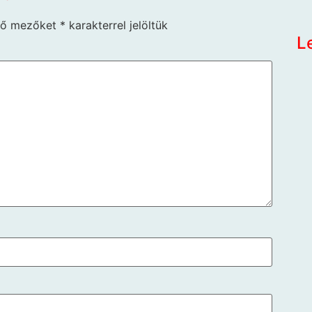
ző mezőket
*
karakterrel jelöltük
L