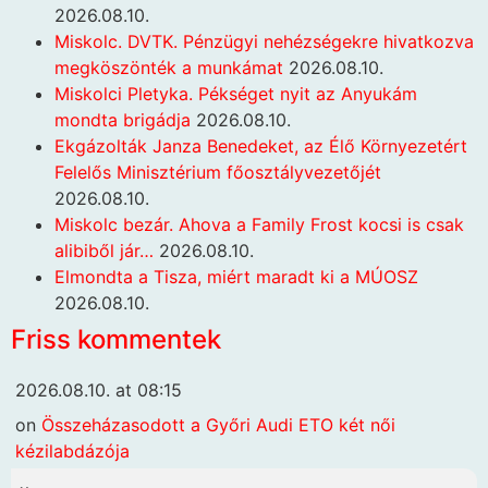
2026.08.10.
Miskolc. DVTK. Pénzügyi nehézségekre hivatkozva
megköszönték a munkámat
2026.08.10.
Miskolci Pletyka. Pékséget nyit az Anyukám
mondta brigádja
2026.08.10.
Ekgázolták Janza Benedeket, az Élő Környezetért
Felelős Minisztérium főosztályvezetőjét
2026.08.10.
Miskolc bezár. Ahova a Family Frost kocsi is csak
alibiből jár…
2026.08.10.
Elmondta a Tisza, miért maradt ki a MÚOSZ
2026.08.10.
Friss kommentek
2026.08.10. at 08:15
on
Összeházasodott a Győri Audi ETO két női
kézilabdázója