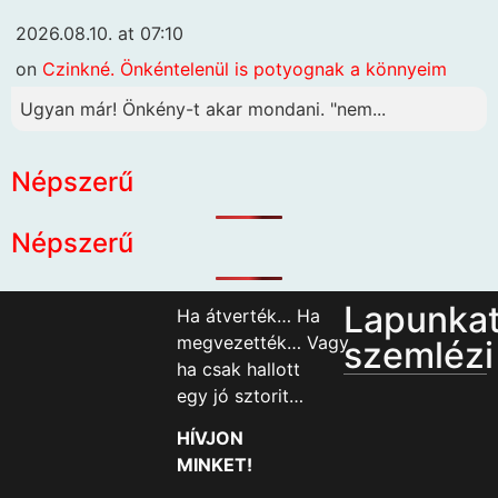
2026.08.10. at 07:10
on
Czinkné. Önkéntelenül is potyognak a könnyeim
Ugyan már! Önkény-t akar mondani. "nem...
Népszerű
Népszerű
Lapunka
Ha átverték… Ha
megvezették… Vagy
szemlézi
ha csak hallott
egy jó sztorit…
HÍVJON
MINKET!