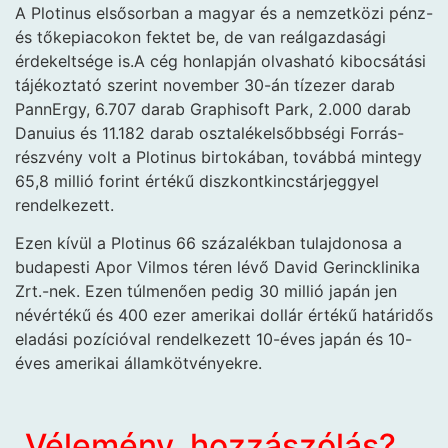
A Plotinus elsősorban a magyar és a nemzetközi pénz-
és tőkepiacokon fektet be, de van reálgazdasági
érdekeltsége is.A cég honlapján olvasható kibocsátási
tájékoztató szerint november 30-án tízezer darab
PannErgy, 6.707 darab Graphisoft Park, 2.000 darab
Danuius és 11.182 darab osztalékelsőbbségi Forrás-
részvény volt a Plotinus birtokában, továbbá mintegy
65,8 millió forint értékű diszkontkincstárjeggyel
rendelkezett.
Ezen kívül a Plotinus 66 százalékban tulajdonosa a
budapesti Apor Vilmos téren lévő David Gerincklinika
Zrt.-nek. Ezen túlmenően pedig 30 millió japán jen
névértékű és 400 ezer amerikai dollár értékű határidős
eladási pozícióval rendelkezett 10-éves japán és 10-
éves amerikai államkötvényekre.
Vélemény, hozzászólás?