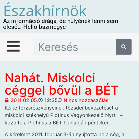
Északhírnök
Az információ drága, de hülyének lenni sem
olcsó… Helló bazmegye
Nahát. Miskolci
céggel bővül a BÉT
2011.02.05.
12:35
Nincs hozzászólás
Kérte törzsrészvényeinek tőzsdei bevezetését a
miskolci székhelyű Plotinus Vagyonkezelő Nyrt
. –
közölte a Plotinus a BÉT honlapján pénteken.
A kérelmet 2011. február 3-án nyújtotta be a cég, a