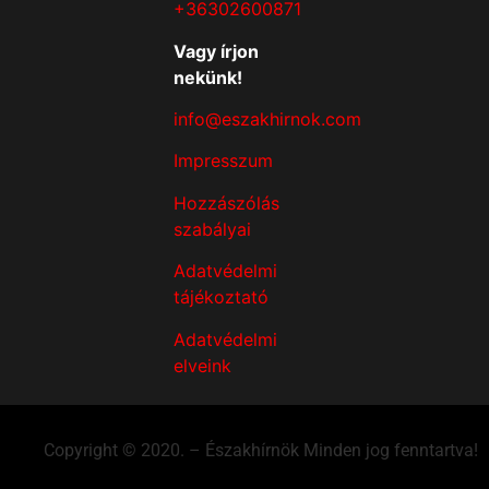
+36302600871
Vagy írjon
nekünk!
info@eszakhirnok.com
Impresszum
Hozzászólás
szabályai
Adatvédelmi
tájékoztató
Adatvédelmi
elveink
Copyright © 2020. – Északhírnök Minden jog fenntartva!