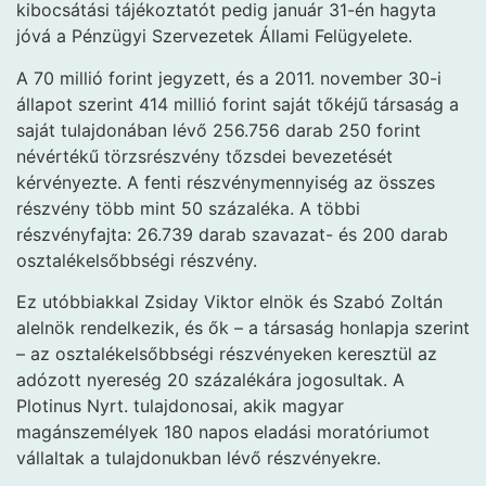
kibocsátási tájékoztatót pedig január 31-én hagyta
jóvá a Pénzügyi Szervezetek Állami Felügyelete.
A 70 millió forint jegyzett, és a 2011. november 30-i
állapot szerint 414 millió forint saját tőkéjű társaság a
saját tulajdonában lévő 256.756 darab 250 forint
névértékű törzsrészvény tőzsdei bevezetését
kérvényezte. A fenti részvénymennyiség az összes
részvény több mint 50 százaléka. A többi
részvényfajta: 26.739 darab szavazat- és 200 darab
osztalékelsőbbségi részvény.
Ez utóbbiakkal Zsiday Viktor elnök és Szabó Zoltán
alelnök rendelkezik, és ők – a társaság honlapja szerint
– az osztalékelsőbbségi részvényeken keresztül az
adózott nyereség 20 százalékára jogosultak. A
Plotinus Nyrt. tulajdonosai, akik magyar
magánszemélyek 180 napos eladási moratóriumot
vállaltak a tulajdonukban lévő részvényekre.