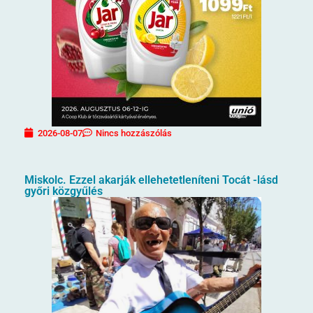
2026-08-07
Nincs hozzászólás
Miskolc. Ezzel akarják ellehetetleníteni Tocát -lásd
győri közgyűlés