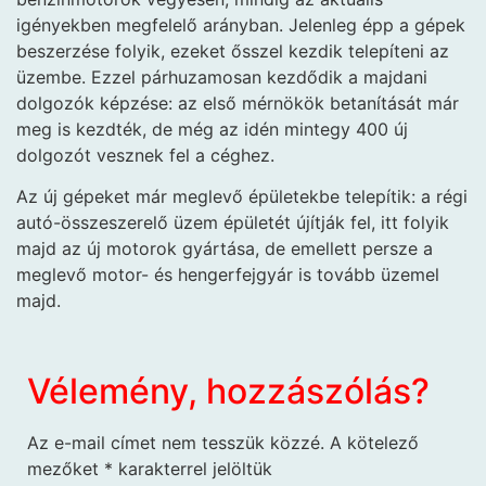
igényekben megfelelő arányban. Jelenleg épp a gépek
beszerzése folyik, ezeket ősszel kezdik telepíteni az
üzembe. Ezzel párhuzamosan kezdődik a majdani
dolgozók képzése: az első mérnökök betanítását már
meg is kezdték, de még az idén mintegy 400 új
dolgozót vesznek fel a céghez.
Az új gépeket már meglevő épületekbe telepítik: a régi
autó-összeszerelő üzem épületét újítják fel, itt folyik
majd az új motorok gyártása, de emellett persze a
meglevő motor- és hengerfejgyár is tovább üzemel
majd.
Vélemény, hozzászólás?
Az e-mail címet nem tesszük közzé.
A kötelező
mezőket
*
karakterrel jelöltük