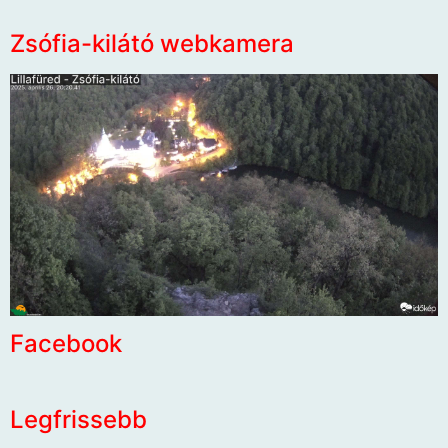
Zsófia-kilátó webkamera
Facebook
Legfrissebb