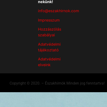
nekünk!
info@eszakhirnok.com
Impresszum
Hozzászólás
szabályai
Adatvédelmi
tájékoztató
Adatvédelmi
elveink
Copyright © 2020. – Északhírnök Minden jog fenntartva!