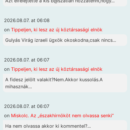
Azt elfelejtette a kis b@szatlan hozzátenni,hogy...
2026.08.07. at 06:08
on
Tippeljen, ki lesz az új köztársasági elnök
Gulyás Virág izraeli ügxök okoskodna,csak nincs...
2026.08.07. at 06:07
on
Tippeljen, ki lesz az új köztársasági elnök
A fidesz jelölt valakit?Nem.Akkor kussolás.A
mihasznák...
2026.08.07. at 06:07
on
Miskolc. Az „északhirnököt nem olvassa senki”
Ha nem olvassa akkor ki kommentel?...