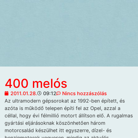
400 melós
2011.01.28.
09:12
Nincs hozzászólás
Az ultramodern gépsorokat az 1992-ben épített, és
azóta is működő telepen építi fel
az Opel, azzal a
céllal, hogy évi félmillió motort állítson elő. A rugalmas
gyártási eljárásoknak köszönhetően három
motorcsalád készülhet itt egyszerre, dízel- és
benzinmotorok vegyesen, mindig az aktuális