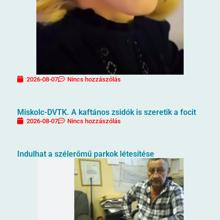
2026-08-07
Nincs hozzászólás
Miskolc-DVTK. A kaftános zsidók is szeretik a focit
2026-08-07
Nincs hozzászólás
Indulhat a szélerőmű parkok létesítése