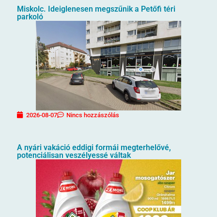
Miskolc. Ideiglenesen megszűnik a Petőfi téri
parkoló
2026-08-07
Nincs hozzászólás
A nyári vakáció eddigi formái megterhelővé,
potenciálisan veszélyessé váltak