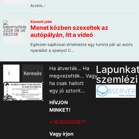
Lapunka
Ha átverték… Ha
Keresés
megvezették… Vagy
szemlézi
ha csak hallott
egy jó sztorit…
HÍVJON
MINKET!
+36302600871
Vagy írjon