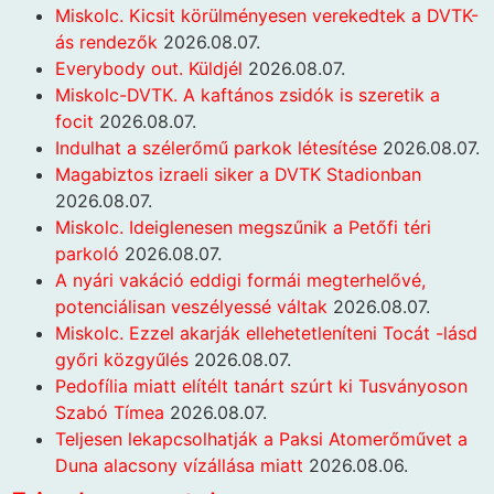
Miskolc. Kicsit körülményesen verekedtek a DVTK-
ás rendezők
2026.08.07.
Everybody out. Küldjél
2026.08.07.
Miskolc-DVTK. A kaftános zsidók is szeretik a
focit
2026.08.07.
Indulhat a szélerőmű parkok létesítése
2026.08.07.
Magabiztos izraeli siker a DVTK Stadionban
2026.08.07.
Miskolc. Ideiglenesen megszűnik a Petőfi téri
parkoló
2026.08.07.
A nyári vakáció eddigi formái megterhelővé,
potenciálisan veszélyessé váltak
2026.08.07.
Miskolc. Ezzel akarják ellehetetleníteni Tocát -lásd
győri közgyűlés
2026.08.07.
Pedofília miatt elítélt tanárt szúrt ki Tusványoson
Szabó Tímea
2026.08.07.
Teljesen lekapcsolhatják a Paksi Atomerőművet a
Duna alacsony vízállása miatt
2026.08.06.