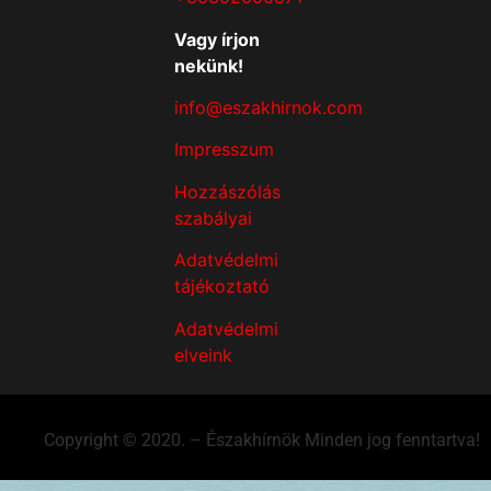
Vagy írjon
nekünk!
info@eszakhirnok.com
Impresszum
Hozzászólás
szabályai
Adatvédelmi
tájékoztató
Adatvédelmi
elveink
Copyright © 2020. – Északhírnök Minden jog fenntartva!