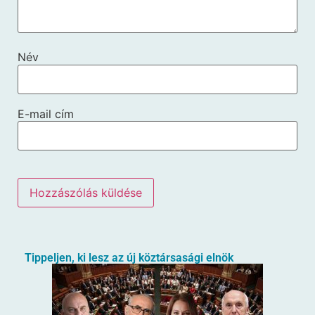
Név
E-mail cím
Tippeljen, ki lesz az új köztársasági elnök