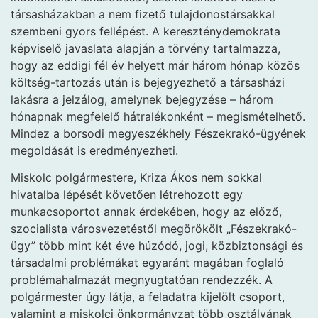
társasházakban a nem fizető tulajdonostársakkal
szembeni gyors fellépést. A kereszténydemokrata
képviselő javaslata alapján a törvény tartalmazza,
hogy az eddigi fél év helyett már három hónap közös
költség-tartozás után is bejegyezhető a társasházi
lakásra a jelzálog, amelynek bejegyzése – három
hónapnak megfelelő hátralékonként – megismételhető.
Mindez a borsodi megyeszékhely Fészekrakó-ügyének
megoldását is eredményezheti.
Miskolc polgármestere, Kriza Ákos nem sokkal
hivatalba lépését követően létrehozott egy
munkacsoportot annak érdekében, hogy az előző,
szocialista városvezetéstől megörökölt „Fészekrakó-
ügy” több mint két éve húzódó, jogi, közbiztonsági és
társadalmi problémákat egyaránt magában foglaló
problémahalmazát megnyugtatóan rendezzék. A
polgármester úgy látja, a feladatra kijelölt csoport,
valamint a miskolci önkormányzat több osztályának