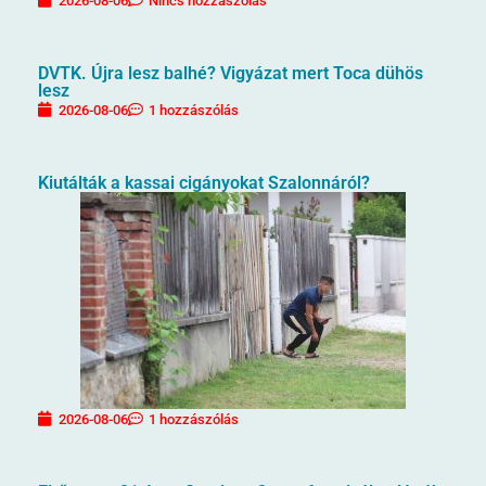
2026-08-06
Nincs hozzászólás
DVTK. Újra lesz balhé? Vigyázat mert Toca dühös
lesz
2026-08-06
1 hozzászólás
Kiutálták a kassai cigányokat Szalonnáról?
2026-08-06
1 hozzászólás