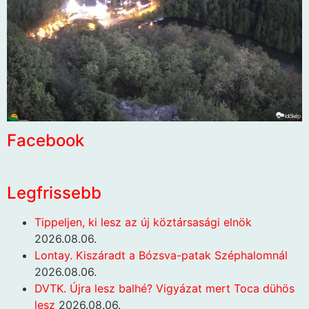
Facebook
Legfrissebb
Tippeljen, ki lesz az új köztársasági elnök
2026.08.06.
Lontay. Kiszáradt a Bózsva-patak Széphalomnál
2026.08.06.
DVTK. Újra lesz balhé? Vigyázat mert Toca dühös
lesz
2026.08.06.