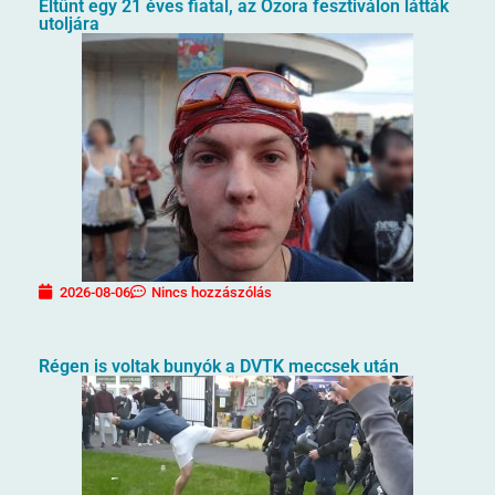
Eltűnt egy 21 éves fiatal, az Ozora fesztiválon látták
utoljára
2026-08-06
Nincs hozzászólás
Régen is voltak bunyók a DVTK meccsek után