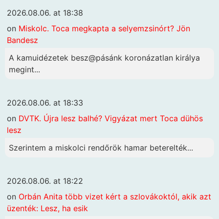
2026.08.06. at 18:38
on
Miskolc. Toca megkapta a selyemzsinórt? Jön
Bandesz
A kamuidézetek besz@pásánk koronázatlan királya
megint...
2026.08.06. at 18:33
on
DVTK. Újra lesz balhé? Vigyázat mert Toca dühös
lesz
Szerintem a miskolci rendőrök hamar beterelték...
2026.08.06. at 18:22
on
Orbán Anita több vizet kért a szlovákoktól, akik azt
üzenték: Lesz, ha esik