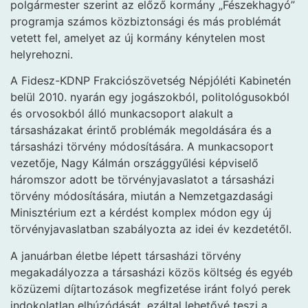
polgármester szerint az előző kormány „Fészekhagyó”
programja számos
közbiztonsági és más problémát
vetett fel, amelyet az új kormány kénytelen most
helyrehozni.
A Fidesz-KDNP Frakciószövetség Népjóléti Kabinetén
belül 2010. nyarán egy jogászokból, politológusokból
és orvosokból álló munkacsoport alakult a
társasházakat érintő problémák megoldására és a
társasházi törvény módosítására. A munkacsoport
vezetője, Nagy Kálmán országgyűlési képviselő
háromszor adott be törvényjavaslatot a társasházi
törvény módosítására, miután a Nemzetgazdasági
Minisztérium ezt a kérdést komplex módon egy új
törvényjavaslatban szabályozta az idei év kezdetétől.
A januárban életbe lépett társasházi törvény
megakadályozza a társasházi közös költség és egyéb
közüzemi díjtartozások megfizetése iránt folyó perek
indokolatlan elhúzódását, ezáltal lehetővé teszi a