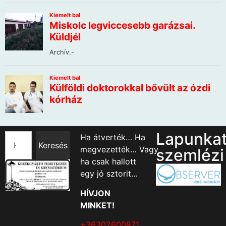
Lapunka
Ha átverték… Ha
Keresés
megvezették… Vagy
szemlézi
ha csak hallott
egy jó sztorit…
HÍVJON
MINKET!
+36302600871