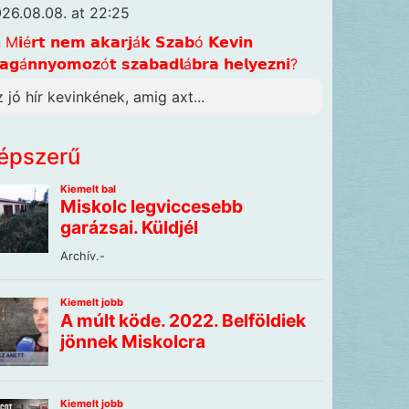
26.08.08. at 22:25
n
M𝗶é𝗿𝘁 𝗻𝗲𝗺 𝗮𝗸𝗮𝗿𝗷á𝗸 𝗦𝘇𝗮𝗯ó 𝗞𝗲𝘃𝗶𝗻
𝗴á𝗻𝗻𝘆𝗼𝗺𝗼𝘇ó𝘁 𝘀𝘇𝗮𝗯𝗮𝗱𝗹á𝗯𝗿𝗮 𝗵𝗲𝗹𝘆𝗲𝘇𝗻𝗶?
z jó hír kevinkének, amig axt...
épszerű