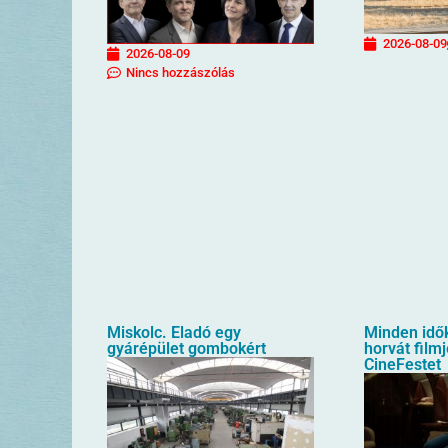
2026-08-09
2026-08-09
Nincs hozzászólás
Miskolc. Eladó egy
Minden idő
gyárépület gombokért
horvát filmj
CineFestet