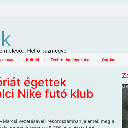
ök
 sem olcsó… Helló bazmegye
azdaság
Külföld
Tech-tudomány-kütyü
Outdoor
Z
riát égettek
ci Nike futó klub
a+Marcsi vezetésével) rekordszámban jelentek meg a