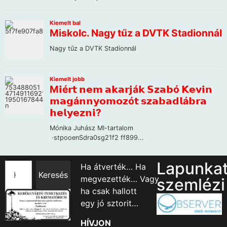
Lapunka
Ha átverték… Ha
Keresés
megvezették… Vagy
szemlézi
ha csak hallott
egy jó sztorit…
HÍVJON