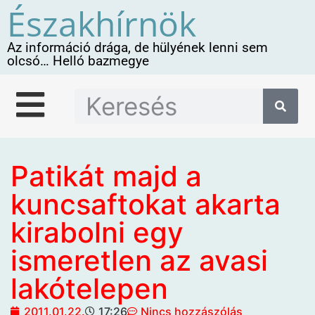
Északhírnök
Az információ drága, de hülyének lenni sem
olcsó… Helló bazmegye
Patikát majd a
kuncsaftokat akarta
kirabolni egy
ismeretlen az avasi
lakótelepen
2011.01.22.
17:26
Nincs hozzászólás