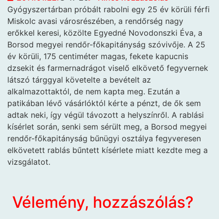
Gyógyszertárban próbált rabolni egy 25 év körüli férfi
Miskolc avasi városrészében, a rendőrség nagy
erőkkel
keresi, közölte Egyedné Novodonszki Éva, a
Borsod megyei rendőr-főkapitányság szóvivője. A 25
év körüli, 175 centiméter magas, fekete kapucnis
dzsekit és farmernadrágot viselő elkövető fegyvernek
látszó tárggyal követelte a bevételt az
alkalmazottaktól, de nem kapta meg. Ezután a
patikában lévő vásárlóktól kérte a pénzt, de ők sem
adtak neki, így végül távozott a helyszínről. A rablási
kísérlet során, senki sem sérült meg, a Borsod megyei
rendőr-főkapitányság bűnügyi osztálya fegyveresen
elkövetett rablás bűntett kísérlete miatt kezdte meg a
vizsgálatot.
Vélemény, hozzászólás?