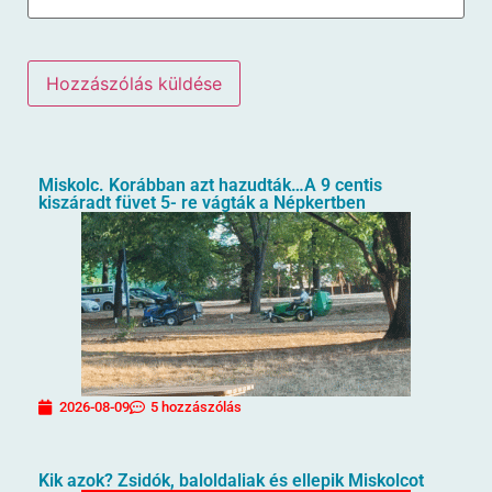
Miskolc. Korábban azt hazudták…A 9 centis
kiszáradt füvet 5- re vágták a Népkertben
2026-08-09
5 hozzászólás
Kik azok? Zsidók, baloldaliak és ellepik Miskolcot