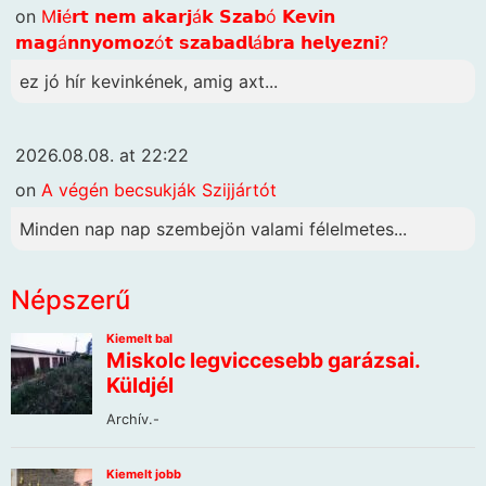
on
M𝗶é𝗿𝘁 𝗻𝗲𝗺 𝗮𝗸𝗮𝗿𝗷á𝗸 𝗦𝘇𝗮𝗯ó 𝗞𝗲𝘃𝗶𝗻
𝗺𝗮𝗴á𝗻𝗻𝘆𝗼𝗺𝗼𝘇ó𝘁 𝘀𝘇𝗮𝗯𝗮𝗱𝗹á𝗯𝗿𝗮 𝗵𝗲𝗹𝘆𝗲𝘇𝗻𝗶?
ez jó hír kevinkének, amig axt...
2026.08.08. at 22:22
on
A végén becsukják Szijjártót
Minden nap nap szembejön valami félelmetes...
Népszerű