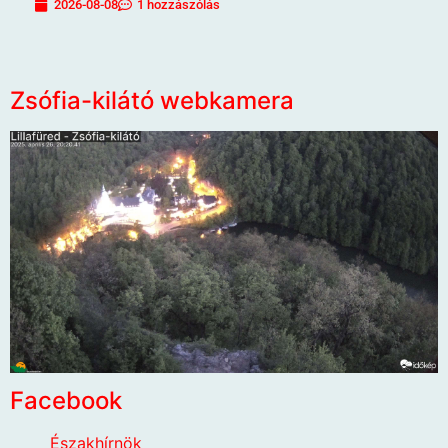
2026-08-08
1 hozzászólás
Zsófia-kilátó webkamera
Facebook
Északhírnök