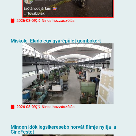
2026-08-09
Nincs hozzászólás
Miskolc. Eladó egy gyárépület gombokért
2026-08-09
Nincs hozzászólás
Minden idők legsikeresebb horvát filmje nyitja a
CineFestet