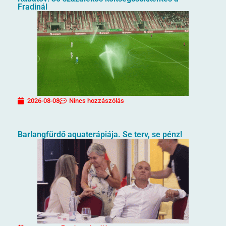
Fradinál
2026-08-08
Nincs hozzászólás
Barlangfürdő aquaterápiája. Se terv, se pénz!