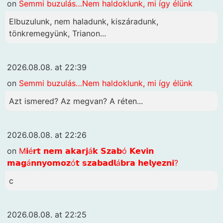
on
Semmi buzulás…Nem haldoklunk, mi így élünk
Elbuzulunk, nem haladunk, kiszáradunk,
tönkremegyünk, Trianon...
2026.08.08. at 22:39
on
Semmi buzulás…Nem haldoklunk, mi így élünk
Azt ismered? Az megvan? A réten...
2026.08.08. at 22:26
on
M𝗶é𝗿𝘁 𝗻𝗲𝗺 𝗮𝗸𝗮𝗿𝗷á𝗸 𝗦𝘇𝗮𝗯ó 𝗞𝗲𝘃𝗶𝗻
𝗺𝗮𝗴á𝗻𝗻𝘆𝗼𝗺𝗼𝘇ó𝘁 𝘀𝘇𝗮𝗯𝗮𝗱𝗹á𝗯𝗿𝗮 𝗵𝗲𝗹𝘆𝗲𝘇𝗻𝗶?
c
2026.08.08. at 22:25