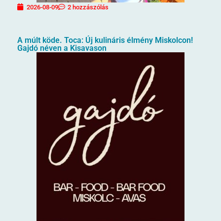
2026-08-09
2 hozzászólás
A múlt köde. Toca: Új kulináris élmény Miskolcon!
Gajdó néven a Kisavason