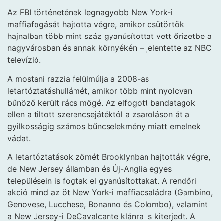
Az FBI történetének legnagyobb New York-i
maffiafogását hajtotta végre, amikor csütörtök
hajnalban több mint száz gyanúsítottat vett őrizetbe a
nagyvárosban és annak környékén – jelentette az NBC
televízió.
A mostani razzia felülmúlja a 2008-as
letartóztatáshullámét, amikor több mint nyolcvan
bűnöző került rács mögé. Az elfogott bandatagok
ellen a tiltott szerencsejátéktól a zsaroláson át a
gyilkosságig számos bűncselekmény miatt emelnek
vádat.
A letartóztatások zömét Brooklynban hajtották végre,
de New Jersey államban és Új-Anglia egyes
településein is fogtak el gyanúsítottakat. A rendőri
akció mind az öt New York-i maffiacsaládra (Gambino,
Genovese, Lucchese, Bonanno és Colombo), valamint
a New Jersey-i DeCavalcante klánra is kiterjedt. A