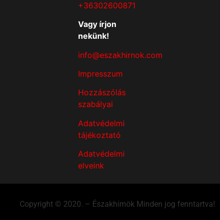
+36302600871
Vagy írjon
nekünk!
info@eszakhirnok.com
Impresszum
Hozzászólás
szabályai
Adatvédelmi
tájékoztató
Adatvédelmi
elveink
Copyright © 2020. – Északhírnök Minden jog fenntartva!