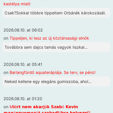
kastélya miatt
Csak?Sokkal többre tippeltem Orbánék károkozását.
2026.08.10. at 06:02
on
Tippeljen, ki lesz az új köztársasági elnök
Továbbra sem dajcs tamás vagyok liszkai...
2026.08.10. at 05:41
on
Barlangfürdő aquaterápiája. Se terv, se pénz!
Neked kellene egy elegáns gumiszoba, ahol...
2026.08.10. at 01:20
on
M𝗶é𝗿𝘁 𝗻𝗲𝗺 𝗮𝗸𝗮𝗿𝗷á𝗸 𝗦𝘇𝗮𝗯ó 𝗞𝗲𝘃𝗶𝗻
𝗺𝗮𝗴á𝗻𝗻𝘆𝗼𝗺𝗼𝘇ó𝘁 𝘀𝘇𝗮𝗯𝗮𝗱𝗹á𝗯𝗿𝗮 𝗵𝗲𝗹𝘆𝗲𝘇𝗻𝗶?