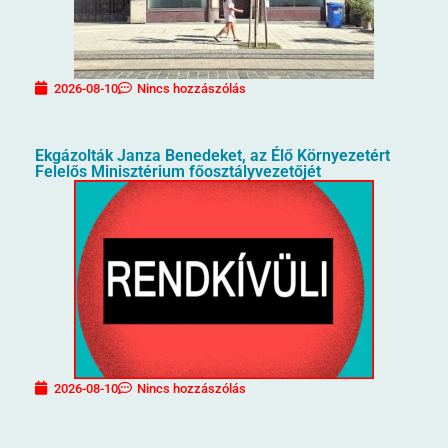
2026-08-10
Nincs hozzászólás
Ekgázolták Janza Benedeket, az Élő Környezetért
Felelős Minisztérium főosztályvezetőjét
2026-08-10
Nincs hozzászólás