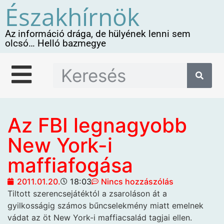
Északhírnök
Az információ drága, de hülyének lenni sem
olcsó… Helló bazmegye
Az FBI legnagyobb
New York-i
maffiafogása
2011.01.20.
18:03
Nincs hozzászólás
Tiltott szerencsejátéktól a zsaroláson át a
gyilkosságig számos bűncselekmény miatt emelnek
vádat az öt
New York-i maffiacsalád tagjai ellen.