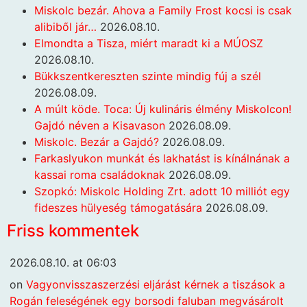
Miskolc bezár. Ahova a Family Frost kocsi is csak
alibiből jár…
2026.08.10.
Elmondta a Tisza, miért maradt ki a MÚOSZ
2026.08.10.
Bükkszentkereszten szinte mindig fúj a szél
2026.08.09.
A múlt köde. Toca: Új kulináris élmény Miskolcon!
Gajdó néven a Kisavason
2026.08.09.
Miskolc. Bezár a Gajdó?
2026.08.09.
Farkaslyukon munkát és lakhatást is kínálnának a
kassai roma családoknak
2026.08.09.
Szopkó: Miskolc Holding Zrt. adott 10 milliót egy
fideszes hülyeség támogatására
2026.08.09.
Friss kommentek
2026.08.10. at 06:03
on
Vagyonvisszaszerzési eljárást kérnek a tiszások a
Rogán feleségének egy borsodi faluban megvásárolt