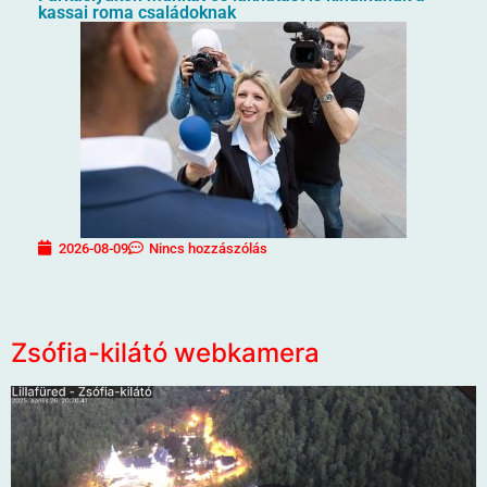
kassai roma családoknak
2026-08-09
Nincs hozzászólás
Zsófia-kilátó webkamera