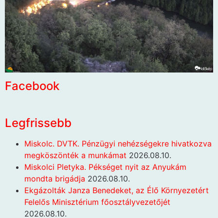
Facebook
Legfrissebb
Miskolc. DVTK. Pénzügyi nehézségekre hivatkozva
megköszönték a munkámat
2026.08.10.
Miskolci Pletyka. Pékséget nyit az Anyukám
mondta brigádja
2026.08.10.
Ekgázolták Janza Benedeket, az Élő Környezetért
Felelős Minisztérium főosztályvezetőjét
2026.08.10.