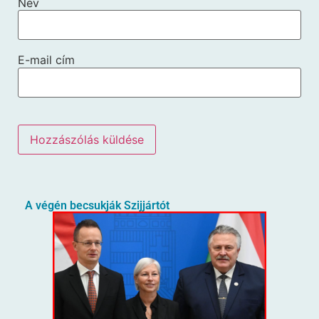
Név
E-mail cím
A végén becsukják Szijjártót