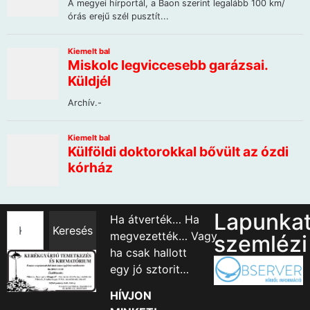
Lapunka
Ha átverték… Ha
Keresés
megvezették… Vagy
szemlézi
ha csak hallott
egy jó sztorit…
HÍVJON