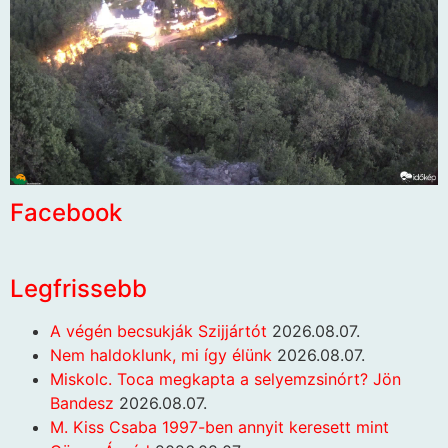
Facebook
Legfrissebb
A végén becsukják Szijjártót
2026.08.07.
Nem haldoklunk, mi így élünk
2026.08.07.
Miskolc. Toca megkapta a selyemzsinórt? Jön
Bandesz
2026.08.07.
M. Kiss Csaba 1997-ben annyit keresett mint