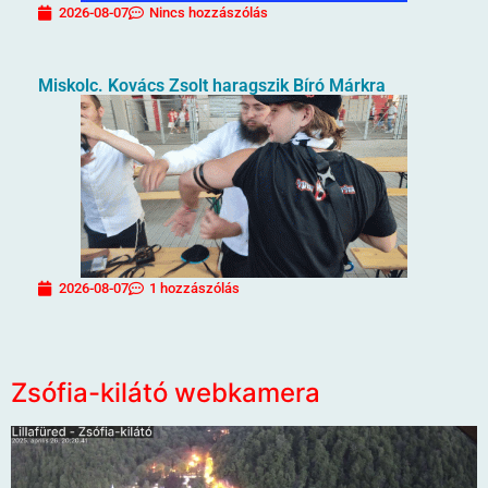
2026-08-07
Nincs hozzászólás
Miskolc. Kovács Zsolt haragszik Bíró Márkra
2026-08-07
1 hozzászólás
Zsófia-kilátó webkamera