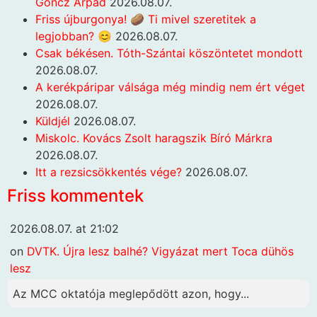
Göncz Árpád
2026.08.07.
Friss újburgonya! 🥔 Ti mivel szeretitek a
legjobban? 😊
2026.08.07.
Csak békésen. Tóth-Szántai köszöntetet mondott
2026.08.07.
A kerékpáripar válsága még mindig nem ért véget
2026.08.07.
Küldjél
2026.08.07.
Miskolc. Kovács Zsolt haragszik Bíró Márkra
2026.08.07.
Itt a rezsicsökkentés vége?
2026.08.07.
Friss kommentek
2026.08.07. at 21:02
on
DVTK. Újra lesz balhé? Vigyázat mert Toca dühös
lesz
Az MCC oktatója meglepődött azon, hogy...