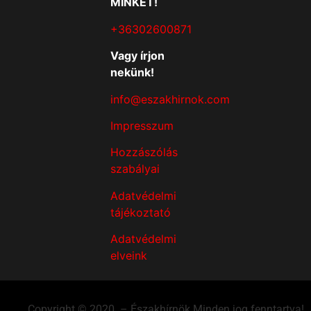
MINKET!
+36302600871
Vagy írjon
nekünk!
info@eszakhirnok.com
Impresszum
Hozzászólás
szabályai
Adatvédelmi
tájékoztató
Adatvédelmi
elveink
Copyright © 2020. – Északhírnök Minden jog fenntartva!