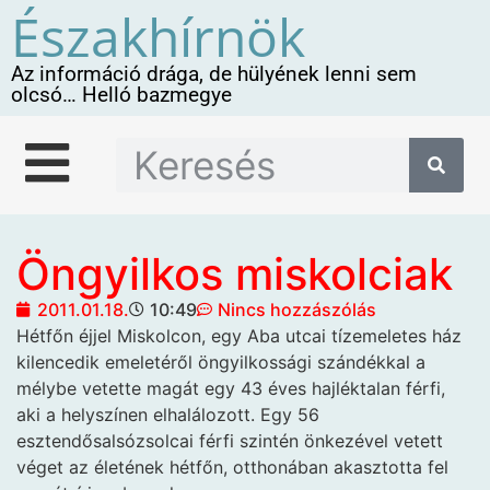
Északhírnök
Az információ drága, de hülyének lenni sem
olcsó… Helló bazmegye
Öngyilkos miskolciak
2011.01.18.
10:49
Nincs hozzászólás
Hétfőn éjjel Miskolcon, egy Aba utcai tízemeletes ház
kilencedik emeletéről öngyilkossági szándékkal a
mélybe vetette magát egy 43 éves hajléktalan férfi,
aki a helyszínen elhalálozott. Egy 56
esztendősalsózsolcai férfi szintén önkezével vetett
véget az életének hétfőn, otthonában akasztotta fel