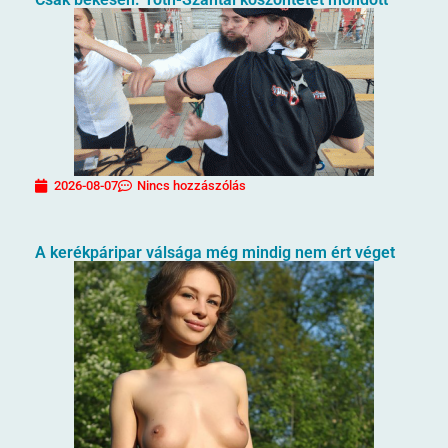
2026-08-07
Nincs hozzászólás
A kerékpáripar válsága még mindig nem ért véget