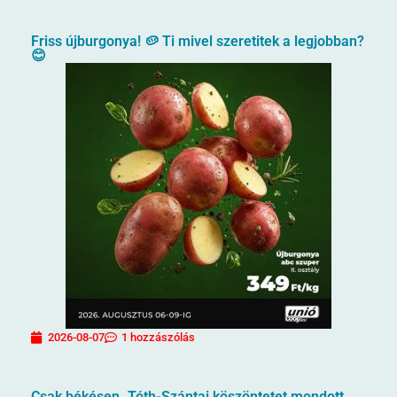
Friss újburgonya! 🥔 Ti mivel szeretitek a legjobban?
😊
2026-08-07
1 hozzászólás
Csak békésen. Tóth-Szántai köszöntetet mondott