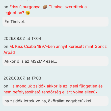
on
Friss újburgonya! 🥔 Ti mivel szeretitek a
legjobban? 😊
Én Timivel.
2026.08.07. at 17:04
on
M. Kiss Csaba 1997-ben annyit keresett mint Göncz
Árpád
Akkor ő is az MSZMP ezer...
2026.08.07. at 17:03
on
Ha mondjuk zsídók akkor is az itteni független és
nem befolyásolható rendőrség eljárt volna ellenük
ha zsidók lettek volna, ökörállat nagybetűkkel...