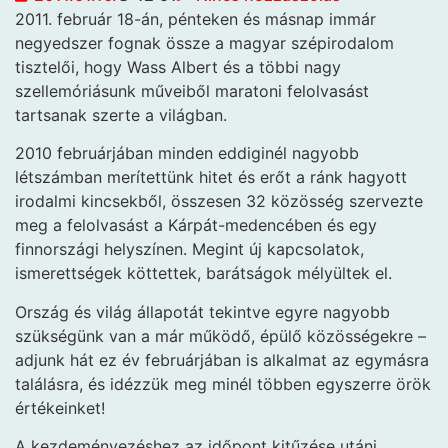
2011. február 18-án, pénteken és másnap immár
negyedszer fognak össze a magyar szépirodalom
tisztelői, hogy Wass
Albert és a többi nagy
szellemóriásunk műveiből maratoni felolvasást
tartsanak szerte a világban.
2010 februárjában minden eddiginél nagyobb
létszámban merítettünk hitet és erőt a ránk hagyott
irodalmi kincsekből, összesen 32 közösség szervezte
meg a felolvasást a Kárpát-medencében és egy
finnországi helyszínen. Megint új kapcsolatok,
ismerettségek köttettek, barátságok mélyültek el.
Ország és világ állapotát tekintve egyre nagyobb
szükségünk van a már működő, épülő közösségekre –
adjunk hát ez év februárjában is alkalmat az egymásra
találásra, és idézzük meg minél többen egyszerre örök
értékeinket!
A kezdeményezéshez az időpont kitűzése utáni