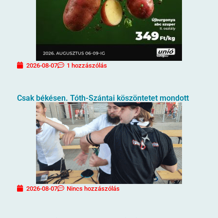
2026-08-07
1 hozzászólás
Csak békésen. Tóth-Szántai köszöntetet mondott
2026-08-07
Nincs hozzászólás