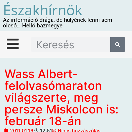
Északhírnök
Az információ drága, de hülyének lenni sem
olcsó… Helló bazmegye
Wass Albert-
felolvasómaraton
világszerte, meg
persze Miskolcon is:
február 18-án
2011.01.16.
12:51
Nincs hozzászólás