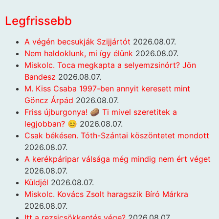
Legfrissebb
A végén becsukják Szijjártót
2026.08.07.
Nem haldoklunk, mi így élünk
2026.08.07.
Miskolc. Toca megkapta a selyemzsinórt? Jön
Bandesz
2026.08.07.
M. Kiss Csaba 1997-ben annyit keresett mint
Göncz Árpád
2026.08.07.
Friss újburgonya! 🥔 Ti mivel szeretitek a
legjobban? 😊
2026.08.07.
Csak békésen. Tóth-Szántai köszöntetet mondott
2026.08.07.
A kerékpáripar válsága még mindig nem ért véget
2026.08.07.
Küldjél
2026.08.07.
Miskolc. Kovács Zsolt haragszik Bíró Márkra
2026.08.07.
Itt a rezsicsökkentés vége?
2026.08.07.