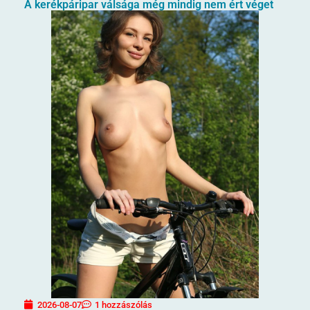
A kerékpáripar válsága még mindig nem ért véget
2026-08-07
1 hozzászólás