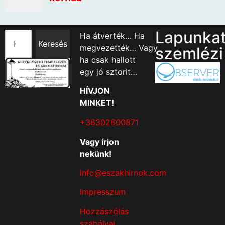
Lapunka
Ha átverték… Ha
Keresés
megvezették… Vagy
szemlézi
ha csak hallott
egy jó sztorit…
HÍVJON
MINKET!
+36302600871
Vagy írjon
nekünk!
info@eszakhirnok.com
Impresszum
Hozzászólás
szabályai