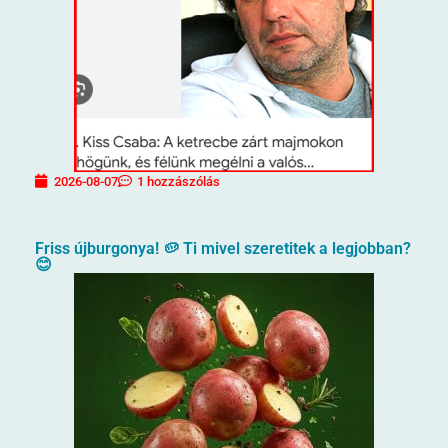
2026-08-07
1 hozzászólás
Friss újburgonya! 🥔 Ti mivel szeretitek a legjobban?
😊