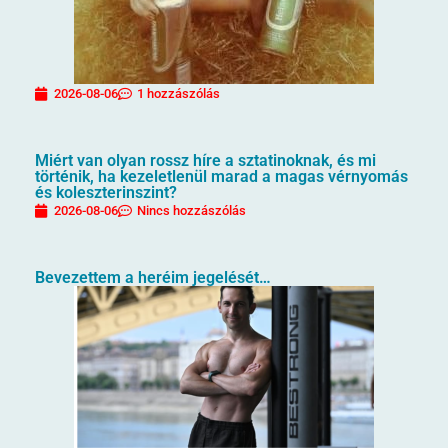
2026-08-06
1 hozzászólás
Miért van olyan rossz híre a sztatinoknak, és mi
történik, ha kezeletlenül marad a magas vérnyomás
és koleszterinszint?
2026-08-06
Nincs hozzászólás
Bevezettem a heréim jegelését…