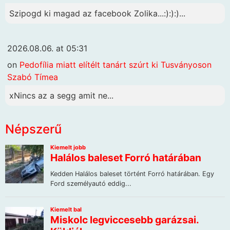
Szipogd ki magad az facebook Zolika...:):):)...
2026.08.06. at 05:31
on
Pedofília miatt elítélt tanárt szúrt ki Tusványoson
Szabó Tímea
xNincs az a segg amit ne...
Népszerű