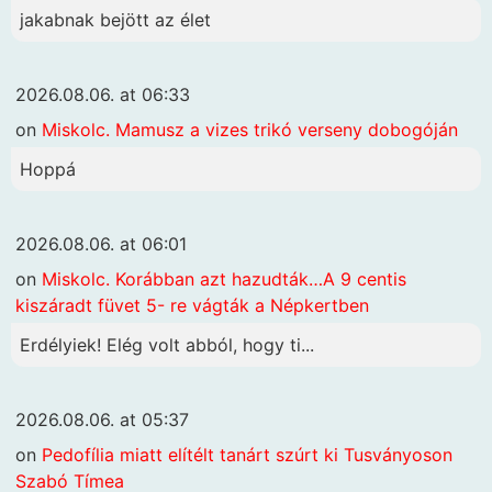
jakabnak bejött az élet
2026.08.06. at 06:33
on
Miskolc. Mamusz a vizes trikó verseny dobogóján
Hoppá
2026.08.06. at 06:01
on
Miskolc. Korábban azt hazudták…A 9 centis
kiszáradt füvet 5- re vágták a Népkertben
Erdélyiek! Elég volt abból, hogy ti...
2026.08.06. at 05:37
on
Pedofília miatt elítélt tanárt szúrt ki Tusványoson
Szabó Tímea