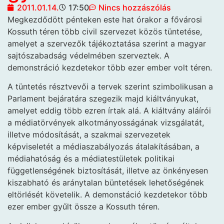
2011.01.14.
17:50
Nincs hozzászólás
Megkezdődött pénteken este hat órakor a fővárosi
Kossuth téren több civil szervezet közös tüntetése,
amelyet a szervezők tájékoztatása szerint a magyar
sajtószabadság védelmében
szerveztek. A
demonstráció kezdetekor több ezer ember volt téren.
A tüntetés résztvevői a tervek szerint szimbolikusan a
Parlament bejáratára szegezik majd kiáltványukat,
amelyet eddig több ezren írtak alá. A kiáltvány aláírói
a médiatörvények alkotmányosságának vizsgálatát,
illetve módosítását, a szakmai szervezetek
képviseletét a médiaszabályozás átalakításában, a
médiahatóság és a médiatestületek politikai
függetlenségének biztosítását, illetve az önkényesen
kiszabható és aránytalan büntetések lehetőségének
eltörlését követelik. A demonstáció kezdetekor több
ezer ember gyűlt össze a Kossuth téren.