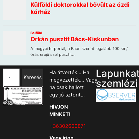
Lapunka
Ha átverték… Ha
Keresés
megvezették… Vagy
szemlézi
ha csak hallott
egy jó sztorit…
HÍVJON
MINKET!
+36302600871
Vagy írjon