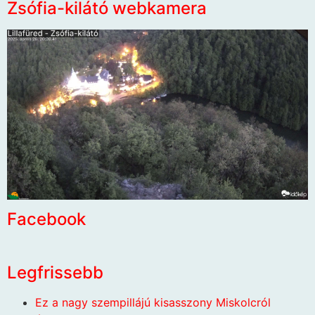
Zsófia-kilátó webkamera
Facebook
Legfrissebb
Ez a nagy szempillájú kisasszony Miskolcról