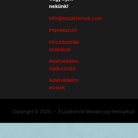
nekünk!
info@eszakhirnok.com
Impresszum
Hozzászólás
szabályai
Adatvédelmi
tájékoztató
Adatvédelmi
elveink
Copyright © 2020. – Északhírnök Minden jog fenntartva!