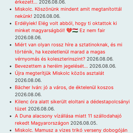
érkezett…
2026.08.06.
Miskolc. Köszönünk mindent amit megtanítottál
nekünk!
2026.08.06.
Erdélyiek! Elég volt abból, hogy ti oktattok ki
minket magyarságból! 💔🇭🇺 Ez nem fair
2026.08.06.
Miért van olyan rossz híre a sztatinoknak, és mi
történik, ha kezeletlenül marad a magas
vérnyomás és koleszterinszint?
2026.08.06.
Bevezettem a heréim jegelését…
2026.08.06.
Újra megterítjük Miskolc közös asztalát
2026.08.06.
Bächer Iván: jó a város, de éktelenül koszos
2026.08.06.
Kilenc óra alatt sikerült eloltani a dédestapolcsányi
tüzet
2026.08.06.
A Duna alacsony vízállása miatt 11 szállodahajó
rekedt Magyarországon
2026.08.05.
Miskolc. Mamusz a vizes trikó verseny dobogóján