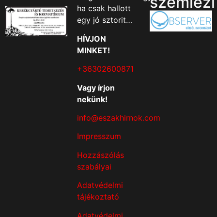
szemlézi
ha csak hallott
egy jó sztorit…
HÍVJON
MINKET!
+36302600871
Vagy írjon
nekünk!
info@eszakhirnok.com
Impresszum
Hozzászólás
szabályai
Adatvédelmi
tájékoztató
Adatvédelmi