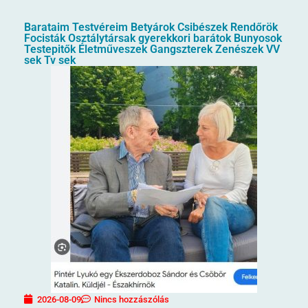
Barataim Testvéreim Betyárok Csibészek Rendőrök
Focisták Osztálytársak gyerekkori barátok Bunyosok
Testepitők Életműveszek Gangszterek Zenészek VV
sek Tv sek
2026-08-09
Nincs hozzászólás