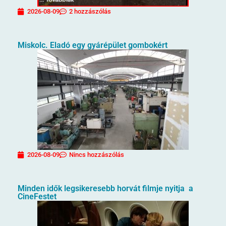
2026-08-09
2 hozzászólás
Miskolc. Eladó egy gyárépület gombokért
2026-08-09
Nincs hozzászólás
Minden idők legsikeresebb horvát filmje nyitja a
CineFestet