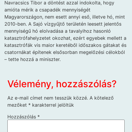
Navracsics Tibor a döntést azzal indokolta, hogy
amióta mérik a csapadék mennyiségét
Magyarországon, nem esett annyi eső, illetve hó, mint
2010-ben. A Sajó vízgyűjtő területén leesett jelentős
mennyiségű hó elolvadása a tavalyihoz hasonló
katasztrófahelyzetet okozhat, ezért egyebek mellett a
katasztrófák vis maior keretéből időszakos gátakat és
csatornákat építenek elsősorban megelőzési célokból
– tette hozzá a miniszter.
Vélemény, hozzászólás?
Az e-mail címet nem tesszük közzé.
A kötelező
mezőket
*
karakterrel jelöltük
Hozzászólás
*