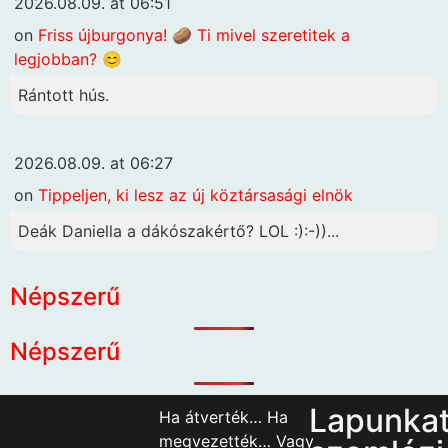
2026.08.09. at 06:51
on
Friss újburgonya! 🥔 Ti mivel szeretitek a
legjobban? 😊
Rántott hús.
2026.08.09. at 06:27
on
Tippeljen, ki lesz az új köztársasági elnök
Deák Daniella a dákószakértő? LOL :):-))...
Népszerű
Népszerű
Lapunka
Ha átverték… Ha
megvezették… Vagy