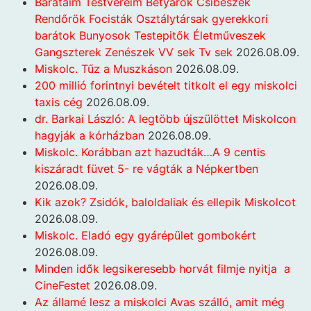
Barataim Testvéreim Betyárok Csibészek
Rendőrök Focisták Osztálytársak gyerekkori
barátok Bunyosok Testepitők Életműveszek
Gangszterek Zenészek VV sek Tv sek
2026.08.09.
Miskolc. Tűz a Muszkáson
2026.08.09.
200 millió forintnyi bevételt titkolt el egy miskolci
taxis cég
2026.08.09.
dr. Barkai László: A legtöbb újszülöttet Miskolcon
hagyják a kórházban
2026.08.09.
Miskolc. Korábban azt hazudták…A 9 centis
kiszáradt füvet 5- re vágták a Népkertben
2026.08.09.
Kik azok? Zsidók, baloldaliak és ellepik Miskolcot
2026.08.09.
Miskolc. Eladó egy gyárépület gombokért
2026.08.09.
Minden idők legsikeresebb horvát filmje nyitja a
CineFestet
2026.08.09.
Az államé lesz a miskolci Avas szálló, amit még