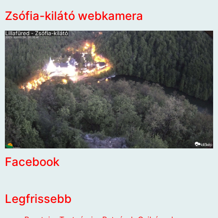
Zsófia-kilátó webkamera
Facebook
Legfrissebb