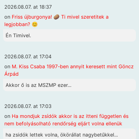
2026.08.07. at 18:37
on
Friss újburgonya! 🥔 Ti mivel szeretitek a
legjobban? 😊
Én Timivel.
2026.08.07. at 17:04
on
M. Kiss Csaba 1997-ben annyit keresett mint Göncz
Árpád
Akkor ő is az MSZMP ezer...
2026.08.07. at 17:03
on
Ha mondjuk zsídók akkor is az itteni független és
nem befolyásolható rendőrség eljárt volna ellenük
ha zsidók lettek volna, ökörállat nagybetűkkel...