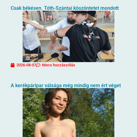
Csak békésen. Tóth-Szántai köszöntetet mondott
2026-08-07
Nincs hozzászólás
A kerékpáripar válsága még mindig nem ért véget