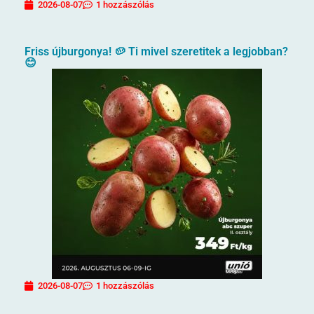
2026-08-07
1 hozzászólás
Friss újburgonya! 🥔 Ti mivel szeretitek a legjobban?
😊
2026-08-07
1 hozzászólás