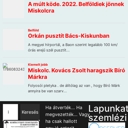
Lapunka
Ha átverték… Ha
Keresés
megvezették… Vagy
szemlézi
ha csak hallott