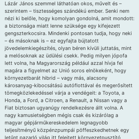
Lázár János szemmel láthatóan okos, művelt és –
szerintem – tisztességes szándékú ember. Senki nem
nézi ki belőle, hogy komolyan gondolná, amit mondott:
a biztonsága miatt lenne szüksége egy kifejezett
gengszterkocsira. Mindenki pontosan tudja, hogy neki
– és másoknak is – ez egyfajta bújtatott
jövedelemkiegészítés, olyan béren kívüli juttatás, mint
a melósoknak az üdülési csekk. Pedig milyen jópofa
lett volna, ha Magyarország például azzal hívja fel
magára a figyelmet az Unió soros elnökeként, hogy
környezetbarát hibrid – vagy más, alacsony
károsanyag-kibocsátású autóflottával és megerősített
tömegközlekedéssel várja a vendégeit: a Toyota, a
Honda, a Ford, a Citroen, a Renault, a Nissan vagy a
Fiat biztosan ugyanúgy rendelkezésre állt volna. A
nagy kamusietségben mégis csak és kizárólag a
magyar gépjárműkereskedelem legnagyobb
teljesítményű közpénzpumpái pöffeszkedhetnek egy
letűnt pazarló világ itt felejtett környezetpusztító