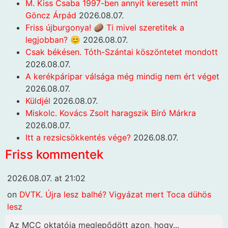
M. Kiss Csaba 1997-ben annyit keresett mint
Göncz Árpád
2026.08.07.
Friss újburgonya! 🥔 Ti mivel szeretitek a
legjobban? 😊
2026.08.07.
Csak békésen. Tóth-Szántai köszöntetet mondott
2026.08.07.
A kerékpáripar válsága még mindig nem ért véget
2026.08.07.
Küldjél
2026.08.07.
Miskolc. Kovács Zsolt haragszik Bíró Márkra
2026.08.07.
Itt a rezsicsökkentés vége?
2026.08.07.
Friss kommentek
2026.08.07. at 21:02
on
DVTK. Újra lesz balhé? Vigyázat mert Toca dühös
lesz
Az MCC oktatója meglepődött azon, hogy...