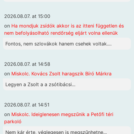
2026.08.07. at 15:00
on
Ha mondjuk zsídók akkor is az itteni független és
nem befolyásolható rendőrség eljárt volna ellenük
Fontos, nem szlovákok hanem csehek voltak....
2026.08.07. at 14:58
on
Miskolc. Kovács Zsolt haragszik Bíró Márkra
Legyen a Zsolt a a zsótibácsi...
2026.08.07. at 14:51
on
Miskolc. Ideiglenesen megszűnik a Petőfi téri
parkoló
Nem kár érte, véglegesen is megszűnhetne...