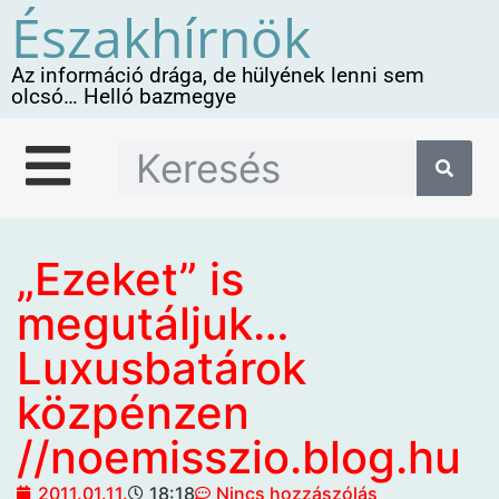
Északhírnök
Az információ drága, de hülyének lenni sem
olcsó… Helló bazmegye
„Ezeket” is
megutáljuk…
Luxusbatárok
közpénzen
//noemisszio.blog.hu
2011.01.11.
18:18
Nincs hozzászólás