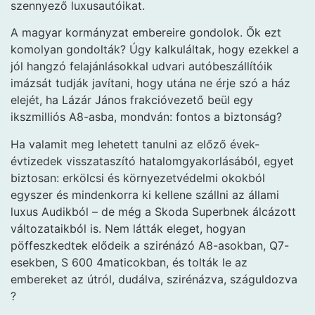
szennyező luxusautóikat.
A magyar kormányzat embereire gondolok. Ők ezt
komolyan gondolták? Úgy kalkuláltak, hogy ezekkel a
jól hangzó felajánlásokkal udvari autóbeszállítóik
imázsát tudják javítani, hogy utána ne érje szó a ház
elejét, ha Lázár János frakcióvezető beül egy
ikszmilliós A8-asba, mondván: fontos a biztonság?
Ha valamit meg lehetett tanulni az előző évek-
évtizedek visszataszító hatalomgyakorlásából, egyet
biztosan: erkölcsi és környezetvédelmi okokból
egyszer és mindenkorra ki kellene szállni az állami
luxus Audikból – de még a Skoda Superbnek álcázott
változataikból is. Nem látták eleget, hogyan
pöffeszkedtek elődeik a szirénázó A8-asokban, Q7-
esekben, S 600 4maticokban, és tolták le az
embereket az útról, dudálva, szirénázva, száguldozva
?