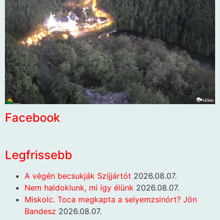
Facebook
Legfrissebb
A végén becsukják Szijjártót
2026.08.07.
Nem haldoklunk, mi így élünk
2026.08.07.
Miskolc. Toca megkapta a selyemzsinórt? Jön
Bandesz
2026.08.07.