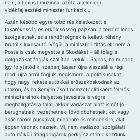
nem, a Lexus limuzinnal azóta a jelenlegi
vidékfejlesztési miniszter furikázik…
Aztán később egyre több rés keletkezett a
takarékosság és erkölcsösség pajzsán: a terrorellenes
szolgálatnak, és a rendőrségnek is kellett néhány
brutális luxusautó. Végül, a miniszteri tiltás ellenére a
Posta is csak megvette a Skodákat – állítólag a
dolgozókat fogják szállítani velük… Sajnos, ha mindez
így folytatódik, szépen, lassan újra visszaáll a régi
rend: újra arról fogjuk megismerni a politikusokat,
hogy nagy, fekete autókkal erőszakoskodnak az
utakon, és ha Semjén Zsolt nemzetpolitikáért felelős
miniszterelnök-helyettes javaslata is végre
meghallgatásra talál, akkor vadászat alatt ismét jól
berúghatnak, vezethetnek, lövöldözhetnek, két vagy
akár három puskával, mindenre és mindenkire, akit
éppen vadnak néznek. Mi, nem vadászó, szolgálati
autó nélküli átlagpolgárok pedig szintén elkezdünk