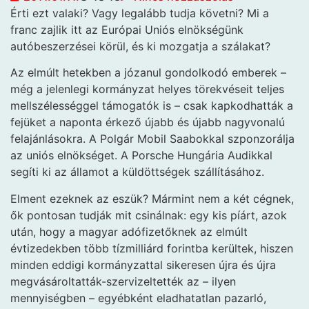
Érti ezt valaki? Vagy legalább tudja követni? Mi a
franc zajlik itt az Európai Uniós elnökségünk
autóbeszerzései körül, és ki mozgatja
a szálakat?
Az elmúlt hetekben a józanul gondolkodó emberek –
még a jelenlegi kormányzat helyes törekvéseit teljes
mellszélességgel támogatók is – csak kapkodhatták a
fejüket a naponta érkező újabb és újabb nagyvonalú
felajánlásokra. A Polgár Mobil Saabokkal szponzorálja
az uniós elnökséget. A Porsche Hungária Audikkal
segíti ki az államot a küldöttségek szállításához.
Elment ezeknek az eszük? Mármint nem a két cégnek,
ők pontosan tudják mit csinálnak: egy kis píárt, azok
után, hogy a magyar adófizetőknek az elmúlt
évtizedekben több tízmilliárd forintba kerültek, hiszen
minden eddigi kormányzattal sikeresen újra és újra
megvásároltatták-szervizeltették az – ilyen
mennyiségben – egyébként eladhatatlan pazarló,