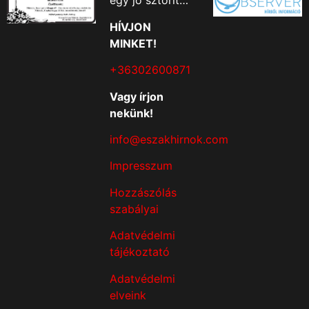
egy jó sztorit…
HÍVJON
MINKET!
+36302600871
Vagy írjon
nekünk!
info@eszakhirnok.com
Impresszum
Hozzászólás
szabályai
Adatvédelmi
tájékoztató
Adatvédelmi
elveink