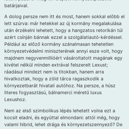
batárjaival.
A dolog persze nem itt és most, hanem sokkal előbb el
lett szúrva: már hetekkel az új kormány megalakulása
után érzékelni lehetett, hogy a hangzatos retorikán túl
azért csínján bánnak ezzel a szolgálatiautó-kérdéssel.
Például az előző kormány szánalmasan tehetetlen
környezetvédelmi miniszterének annyi esze volt, hogy
majdnem negyvenmillióért vásároltatott magának egy
kivétel nélkül minden extrával felszerelt Lexust;
ráadásul mindezt nem is titokban, hanem arra
hivatkoztak, hogy a zöld tárca ragaszkodik a
környezetbarát hivatali autóhoz. Na persze, a húsz
literes fogyasztású, bálnamerci méretű luxus
Lexushoz.
Nem az első szimbolikus lépés lehetett volna ezt a
kocsit eladni, és egyúttal elmondani: attól még, hogy
valami hibrid, lehet drága és környezetszennyező? De