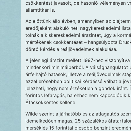
csökkentést javasolt, de hasonló véleményen vo
államtitkár is.
Az előttünk álló évben, amennyiben az olajter
eredőjeként alakuló heti nagykereskedelmi listaá
tolnák a kiskereskedelmi árszintet, úgy a kormá
mértékének csökkentését – hangsúlyozta Druck
döntő kérdés a reáljövedelmek alakulása.
A jelenlegi árszint mellett 1997-hez viszonyítv
mindenkori minimálbérből. A válsághangulatot
árfelhajtó hatások, illetve a reáljövedelmek s
ezzel erősebben politikai kérdéssé válhat a jö
jelezheti, hogy nem érzéketlen a gondok iránt. 
forintos lefaragás, ha ehhez nem kapcsolódik k
Áfacsökkentés kellene
Wilde szerint a járhatóbb és az átlagautós sze
kiemelkedően magas, 25 százalékos áfatartalom
mérséklés 15 forinttal olcsóbb benzint eredmé