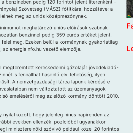
a benzinében pedig 120 forintot jelent literenként –
nyolaj Szövetség (MÁSZ) főtitkára, hozzátéve: a
felelnek meg az uniós középmezőnynek.
F
minimumot meghatározó uniós előírások szabnak
mozatlan benzinnél pedig 359 eurós értéket jelent,
ek felel meg. Ezeken belül a kormánynak gyakorlatilag
L
, az energiainfo.hu vezető elemzője.
l megteremtett kereskedelmi gázolajár jövedékiadó-
nnél is fennállhat hasonló elvi lehetőség, ilyen
nűsít. A nemzetgazdasági tárca lapunk kérdésére
javaslataiban nem változtatott az üzemanyagok
olsó emeléséről még az előző kormány döntött 2010.
yilatkozott, hogy jelenleg nincs napirenden az
rábbi években ellenzéki pozícióból ugyanakkor
nlegi miniszterelnöki szóvivő például közel 20 forintos