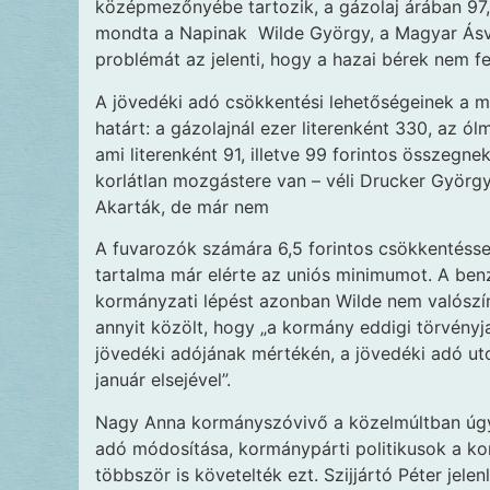
középmezőnyébe tartozik, a gázolaj árában 97, 
mondta a Napinak Wilde György, a Magyar Ásvá
problémát az jelenti, hogy a hazai bérek nem 
A jövedéki adó csökkentési lehetőségeinek a 
határt: a gázolajnál ezer literenként 330, az ól
ami literenként 91, illetve 99 forintos összegn
korlátlan mozgástere van – véli Drucker György
Akarták, de már nem
A fuvarozók számára 6,5 forintos csökkentésse
tartalma már elérte az uniós minimumot. A benzi
kormányzati lépést azonban Wilde nem valószí
annyit közölt, hogy „a kormány eddigi törvény
jövedéki adójának mértékén, a jövedéki adó ut
január elsejével”.
Nagy Anna kormányszóvivő a közelmúltban úgy n
adó módosítása, kormánypárti politikusok a ko
többször is követelték ezt. Szijjártó Péter jele