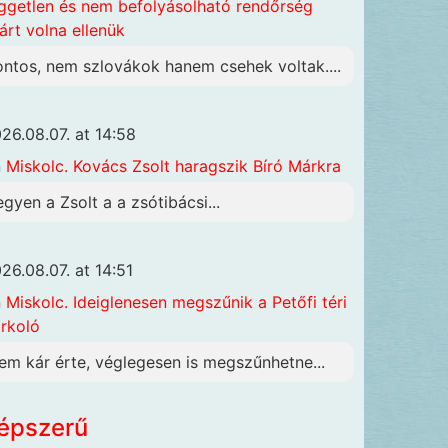
ggetlen és nem befolyásolható rendőrség
járt volna ellenük
ontos, nem szlovákok hanem csehek voltak....
26.08.07. at 14:58
n
Miskolc. Kovács Zsolt haragszik Bíró Márkra
egyen a Zsolt a a zsótibácsi...
26.08.07. at 14:51
n
Miskolc. Ideiglenesen megszűnik a Petőfi téri
rkoló
em kár érte, véglegesen is megszűnhetne...
épszerű