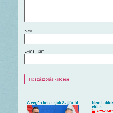
Név
E-mail cím
A végén becsukják Szijjártót
Nem haldokl
élünk
2026-08-07