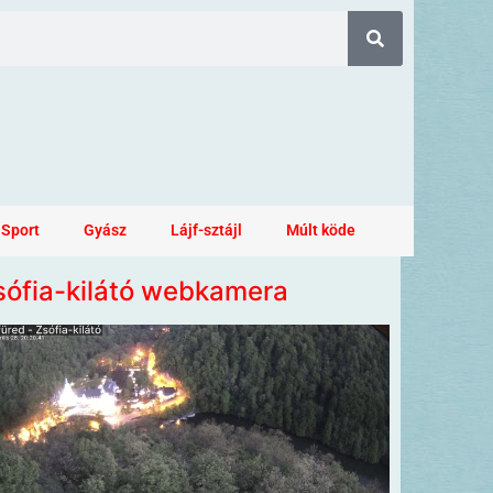
Sport
Gyász
Lájf-sztájl
Múlt köde
sófia-kilátó webkamera