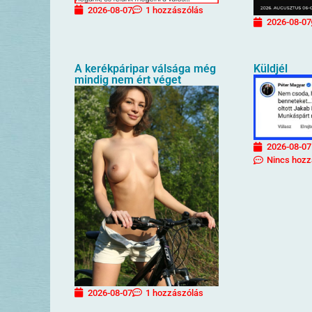
2026-08-07
1 hozzászólás
2026-08-07
A kerékpáripar válsága még
Küldjél
mindig nem ért véget
2026-08-07
Nincs hozz
2026-08-07
1 hozzászólás