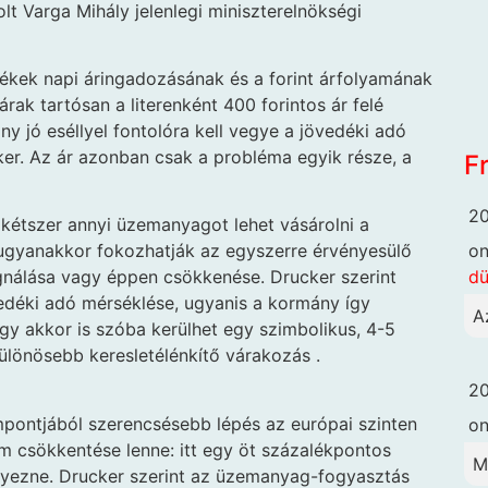
lt Varga Mihály jelenlegi miniszterelnökségi
mékek napi áringadozásának és a forint árfolyamának
rak tartósan a literenként 400 forintos ár felé
ny jó eséllyel fontolóra kell vegye a jövedéki adó
er. Az ár azonban csak a probléma egyik része, a
F
20
a kétszer annyi üzemanyagot lehet vásárolni a
o
 ugyanakkor fokozhatják az egyszerre érvényesülő
dü
tagnálása vagy éppen csökkenése. Drucker szerint
vedéki adó mérséklése, ugyanis a kormány így
A
Így akkor is szóba kerülhet egy szimbolikus, 4-5
ülönösebb keresletélénkítő várakozás .
20
mpontjából szerencsésebb lépés az európai szinten
o
 csökkentése lenne: itt egy öt százalékpontos
M
nyezne. Drucker szerint az üzemanyag-fogyasztás