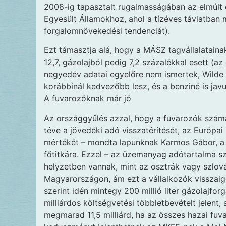
2008-ig tapasztalt rugalmasságában az elmúlt 
Egyesült Államokhoz, ahol a tízéves távlatban
forgalomnövekedési tendenciát).
Ezt támasztja alá, hogy a MÁSZ tagvállalatain
12,7, gázolajból pedig 7,2 százalékkal esett (az
negyedév adatai egyelőre nem ismertek, Wilde 
korábbinál kedvezőbb lesz, és a benziné is javu
A fuvarozóknak már jó
Az országgyűlés azzal, hogy a fuvarozók számá
téve a jövedéki adó visszatérítését, az Európai
mértékét – mondta lapunknak Karmos Gábor, a
főtitkára. Ezzel – az üzemanyag adótartalma 
helyzetben vannak, mint az osztrák vagy szlo
Magyarországon, ám ezt a vállalkozók visszaigé
szerint idén mintegy 200 millió liter gázolajf
milliárdos költségvetési többletbevételt jelent
megmarad 11,5 milliárd, ha az összes hazai fuvar