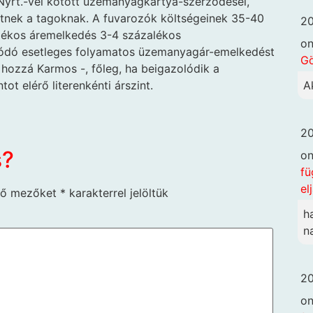
yrt.-vel kötött üzemanyagkártya-szerződései,
etnek a tagoknak. A fuvarozók költségeinek 35-40
20
alékos áremelkedés 3-4 százalékos
o
adódó esetleges folyamatos üzemanyagár-emelkedést
G
e hozzá Karmos -, főleg, ha beigazolódik a
ot elérő literenkénti árszint.
A
20
s?
o
fü
el
ző mezőket
*
karakterrel jelöltük
h
n
20
o