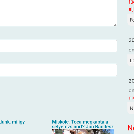
fü
el
F
20
o
L
20
o
pa
N
unk, mi így
Miskolc. Toca megkapta a
N
selyemzsinórt? Jön Bandesz