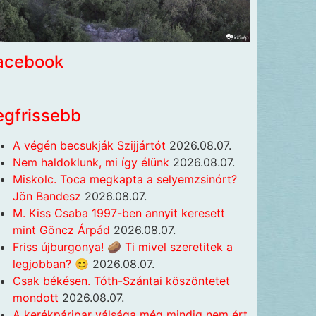
acebook
egfrissebb
A végén becsukják Szijjártót
2026.08.07.
Nem haldoklunk, mi így élünk
2026.08.07.
Miskolc. Toca megkapta a selyemzsinórt?
Jön Bandesz
2026.08.07.
M. Kiss Csaba 1997-ben annyit keresett
mint Göncz Árpád
2026.08.07.
Friss újburgonya! 🥔 Ti mivel szeretitek a
legjobban? 😊
2026.08.07.
Csak békésen. Tóth-Szántai köszöntetet
mondott
2026.08.07.
A kerékpáripar válsága még mindig nem ért