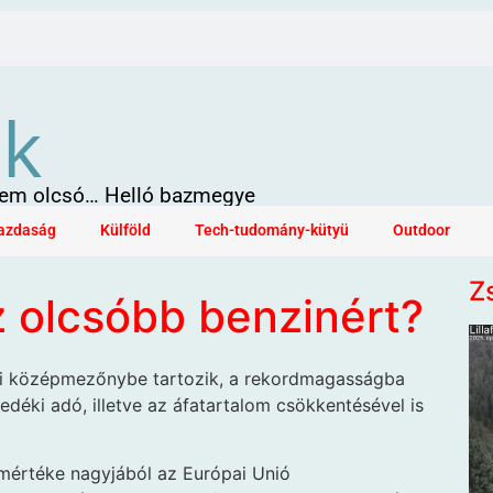
ök
 sem olcsó… Helló bazmegye
azdaság
Külföld
Tech-tudomány-kütyü
Outdoor
Z
 olcsóbb benzinért?
i középmezőnybe tartozik, a rekordmagasságba
vedéki adó, illetve az áfatartalom csökkentésével is
mértéke nagyjából az Európai Unió