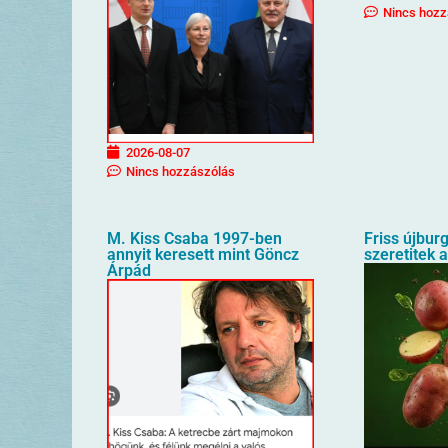
Nincs hozz
2026-08-07
Nincs hozzászólás
M. Kiss Csaba 1997-ben
Friss újbur
annyit keresett mint Göncz
szeretitek 
Árpád