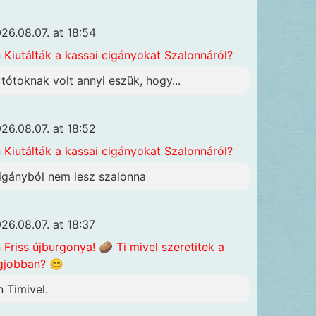
26.08.07. at 18:54
n
Kiutálták a kassai cigányokat Szalonnáról?
 tótoknak volt annyi eszük, hogy...
26.08.07. at 18:52
n
Kiutálták a kassai cigányokat Szalonnáról?
igányból nem lesz szalonna
26.08.07. at 18:37
n
Friss újburgonya! 🥔 Ti mivel szeretitek a
gjobban? 😊
n Timivel.