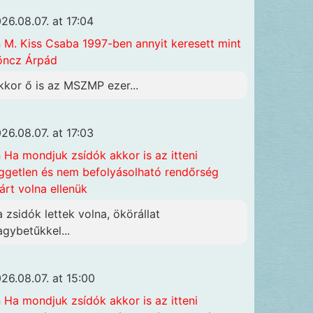
26.08.07. at 17:04
n
M. Kiss Csaba 1997-ben annyit keresett mint
öncz Árpád
kkor ő is az MSZMP ezer...
26.08.07. at 17:03
n
Ha mondjuk zsídók akkor is az itteni
ggetlen és nem befolyásolható rendőrség
járt volna ellenük
a zsidók lettek volna, ökörállat
agybetűkkel...
26.08.07. at 15:00
n
Ha mondjuk zsídók akkor is az itteni