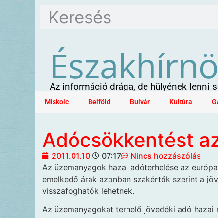
Északhírn
Az információ drága, de hülyének lenni
Miskolc
Belföld
Bulvár
Kultúra
G
Adócsökkentést az
2011.01.10.
07:17
Nincs hozzászólás
Az üzemanyagok hazai adóterhelése az európa
emelkedő árak azonban szakértők
szerint a jö
visszafoghatók lehetnek.
Az üzemanyagokat terhelő jövedéki adó hazai 