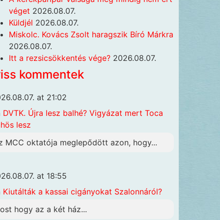
véget
2026.08.07.
Küldjél
2026.08.07.
Miskolc. Kovács Zsolt haragszik Bíró Márkra
2026.08.07.
Itt a rezsicsökkentés vége?
2026.08.07.
riss kommentek
26.08.07. at 21:02
n
DVTK. Újra lesz balhé? Vigyázat mert Toca
hös lesz
z MCC oktatója meglepődött azon, hogy...
26.08.07. at 18:55
n
Kiutálták a kassai cigányokat Szalonnáról?
ost hogy az a két ház...