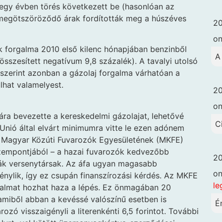
egy évben törés következett be (hasonlóan az
 megötszöröződő árak fordították meg a húszéves
20
o
ak forgalma 2010 első kilenc hónapjában benzinből
A
 összesített negatívum 9,8 százalék). A tavalyi utolsó
szerint azonban a gázolaj forgalma várhatóan a
lhat valamelyest.
20
o
ra bevezette a kereskedelmi gázolajat, lehetővé
C
 Unió által elvárt minimumra vitte le ezen adónem
 Magyar Közúti Fuvarozók Egyesületének (MKFE)
szempontjából – a hazai fuvarozók kedvezőbb
20
vák versenytársak. Az áfa ugyan magasabb
o
nylik, így ez csupán finanszírozási kérdés. Az MKFE
le
orgalmat hozhat haza a lépés. Ez önmagában 20
, amiből abban a kevéssé valószínű esetben is
É
ozó visszaigényli a literenkénti 6,5 forintot. További