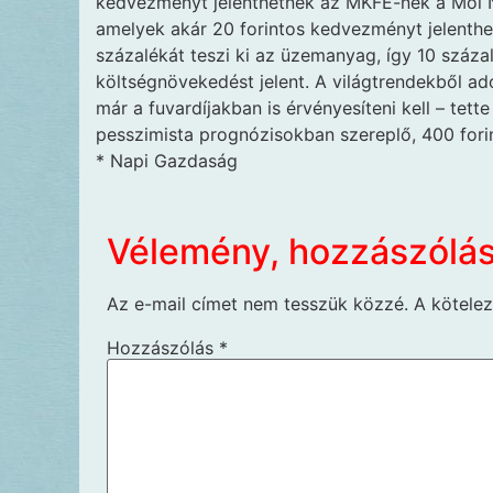
kedvezményt jelenthetnek az MKFE-nek a Mol N
amelyek akár 20 forintos kedvezményt jelenth
százalékát teszi ki az üzemanyag, így 10 száz
költségnövekedést jelent. A világtrendekből 
már a fuvardíjakban is érvényesíteni kell – tett
pesszimista prognózisokban szereplő, 400 forint
* Napi Gazdaság
Vélemény, hozzászólá
Az e-mail címet nem tesszük közzé.
A kötele
Hozzászólás
*