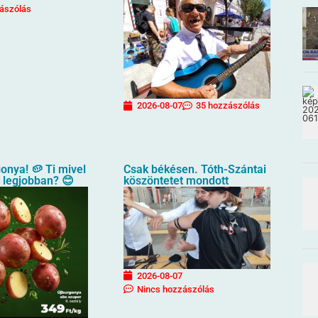
ászólás
2026-08-07
35 hozzászólás
gonya! 🥔 Ti mivel
Csak békésen. Tóth-Szántai
a legjobban? 😊
köszöntetet mondott
2026-08-07
Nincs hozzászólás