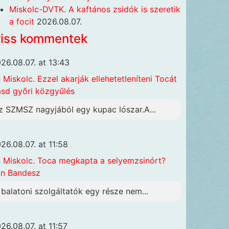
Miskolc-DVTK. A kaftános zsidók is szeretik
a focit
2026.08.07.
riss kommentek
26.08.07. at 13:43
n
Miskolc. Ezzel akarják ellehetetleníteni Tocát
ásd győri közgyűlés
z SZMSZ nagyjából egy kupac lószar.A...
26.08.07. at 11:58
n
Miskolc. Toca megkapta a selyemzsinórt?
n Bandesz
 balatoni szolgáltatók egy része nem...
26.08.07. at 11:57