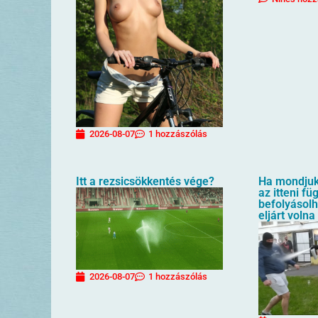
2026-08-07
1 hozzászólás
Itt a rezsicsökkentés vége?
Ha mondjuk 
az itteni f
befolyásol
eljárt volna
2026-08-07
1 hozzászólás