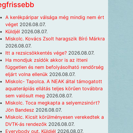
egfrissebb
A kerékpáripar válsága még mindig nem ért
véget
2026.08.07.
Küldjél
2026.08.07.
Miskolc. Kovács Zsolt haragszik Bíró Márkra
2026.08.07.
Itt a rezsicsökkentés vége?
2026.08.07.
Ha mondjuk zsídók akkor is az itteni
független és nem befolyásolható rendőrség
eljárt volna ellenük
2026.08.07.
Miskolc- Tapolca. A NEAK által támogatott
aquaterápiás ellátás teljes körűen továbbra
sem valósult meg
2026.08.07.
Miskolc. Toca megkapta a selyemzsinórt?
Jön Bandesz
2026.08.07.
Miskolc. Kicsit körülményesen verekedtek a
DVTK-ás rendezők
2026.08.07.
Everybody out. Küldjél
2026.08.07.