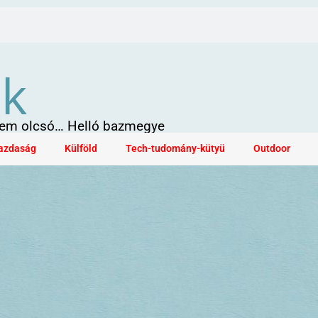
ök
 sem olcsó… Helló bazmegye
azdaság
Külföld
Tech-tudomány-kütyü
Outdoor