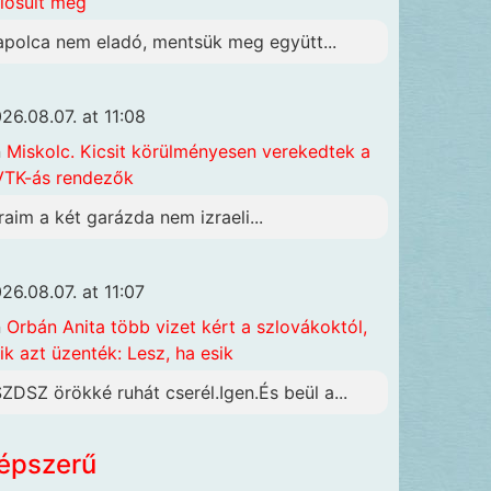
lósult meg
apolca nem eladó, mentsük meg együtt...
26.08.07. at 11:08
n
Miskolc. Kicsit körülményesen verekedtek a
TK-ás rendezők
raim a két garázda nem izraeli...
26.08.07. at 11:07
n
Orbán Anita több vizet kért a szlovákoktól,
ik azt üzenték: Lesz, ha esik
SZDSZ örökké ruhát cserél.Igen.És beül a...
épszerű