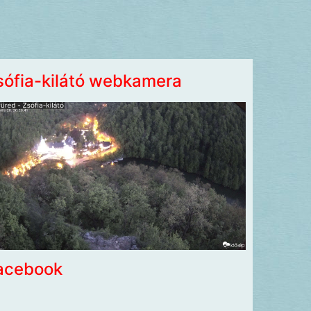
sófia-kilátó webkamera
acebook