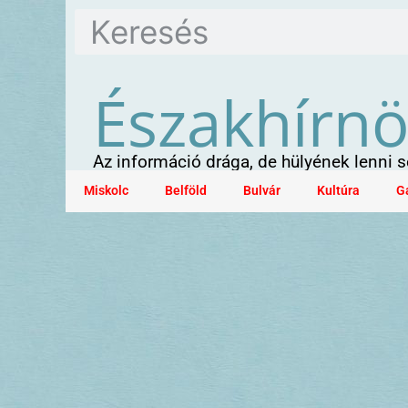
Északhírn
Az információ drága, de hülyének lenni
Miskolc
Belföld
Bulvár
Kultúra
G