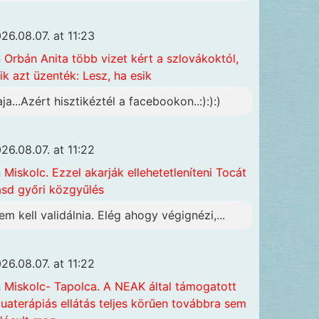
26.08.07. at 11:23
n
Orbán Anita több vizet kért a szlovákoktól,
ik azt üzenték: Lesz, ha esik
aja...Azért hisztikéztél a facebookon..:):):)
26.08.07. at 11:22
n
Miskolc. Ezzel akarják ellehetetleníteni Tocát
ásd győri közgyűlés
em kell validálnia. Elég ahogy végignézi,...
26.08.07. at 11:22
n
Miskolc- Tapolca. A NEAK által támogatott
uaterápiás ellátás teljes körűen továbbra sem