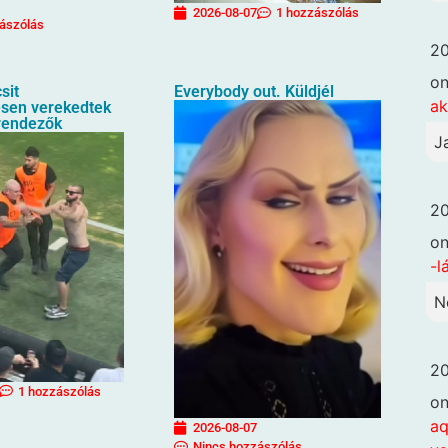
2026-08-07
1 hozzászólás
ászólás
20
o
sit
Everybody out. Küldjél
ak
sen verekedtek
rendezők
J
20
o
-l
N
20
1 hozzászólás
o
aq
2026-08-07
Nincs hozzászólás