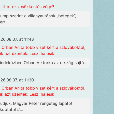
n
Itt a rezsicsökkentés vége?
rump szerint a villanyautósok „betegek”,
rt...
26.08.07. at 11:43
n
Orbán Anita több vizet kért a szlovákoktól,
ik azt üzenték: Lesz, ha esik
indeközben Orbán Viktorka az ország sújtó...
26.08.07. at 11:30
n
Orbán Anita több vizet kért a szlovákoktól,
ik azt üzenték: Lesz, ha esik
Tudjuk. Magyar Péter rengeteg lapátot
koptatott."...