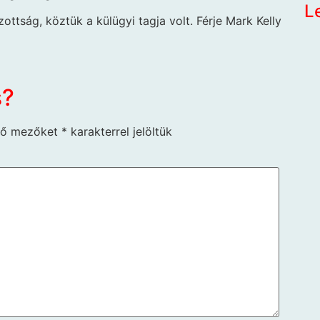
L
ttság, köztük a külügyi tagja volt. Férje Mark Kelly
s?
ző mezőket
*
karakterrel jelöltük