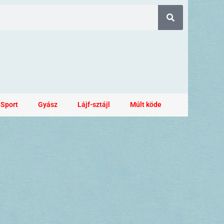
Sport
Gyász
Lájf-sztájl
Múlt köde