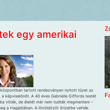
Z
tek egy amerikai
óközpontban tartott rendezvényen nyitott tüzet az
F
k a képviselőnőt. A 40 éves Gabrielle Giffords testét
zba vitték, de életét már nem tudták megmenteni –
meg a tragédiában. A lövöldözőt őrizetbe vették.