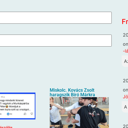
F
20
o
-l
A
20
o
Miskolc. Kovács Zsolt
haragszik Bíró Márkra
Jö
A
20
ászólás