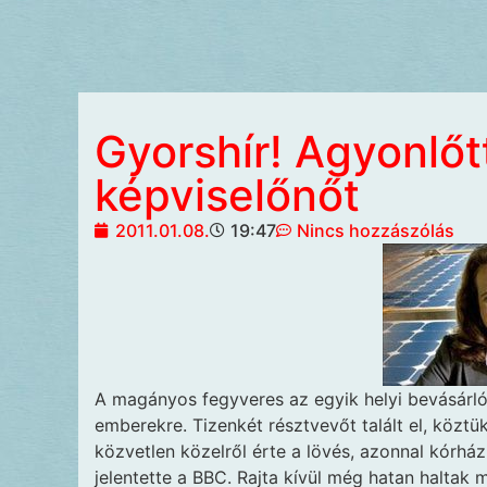
Gyorshír! Agyonlőt
képviselőnőt
2011.01.08.
19:47
Nincs hozzászólás
A magányos fegyveres
az egyik helyi bevásárl
emberekre. Tizenkét résztvevőt talált el, köztü
közvetlen közelről érte a lövés, azonnal kórhá
jelentette a BBC. Rajta kívül még hatan haltak 