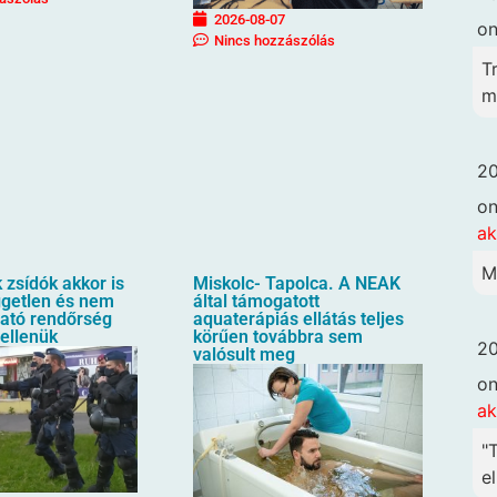
2026-08-07
o
Nincs hozzászólás
T
me
20
o
ak
M
zsídók akkor is
Miskolc- Tapolca. A NEAK
üggetlen és nem
által támogatott
ható rendőrség
aquaterápiás ellátás teljes
 ellenük
körűen továbbra sem
20
valósult meg
o
ak
"
el