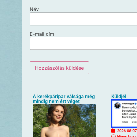
Név
E-mail cím
A kerékpáripar válsága még
Küldjél
mindig nem ért véget
2026-08-07
Nincs hozz