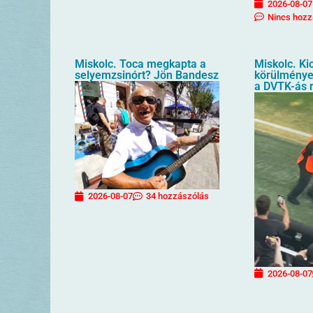
2026-08-07
Nincs hozz
Miskolc. Toca megkapta a
Miskolc. Kic
selyemzsinórt? Jön Bandesz
körülménye
a DVTK-ás 
2026-08-07
34 hozzászólás
2026-08-07