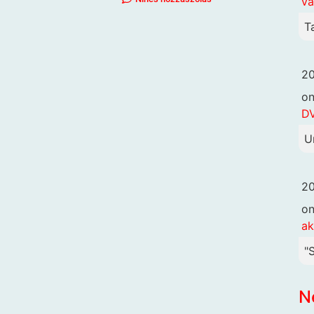
va
T
20
o
DV
U
20
o
ak
"
N