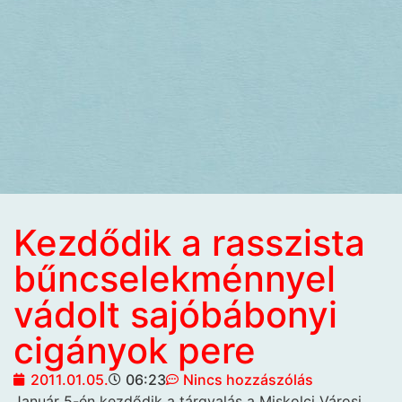
Kezdődik a rasszista
bűncselekménnyel
vádolt sajóbábonyi
cigányok pere
2011.01.05.
06:23
Nincs hozzászólás
Január 5-én kezdődik a tárgyalás a Miskolci Városi