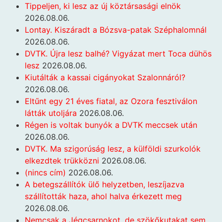
Tippeljen, ki lesz az új köztársasági elnök
2026.08.06.
Lontay. Kiszáradt a Bózsva-patak Széphalomnál
2026.08.06.
DVTK. Újra lesz balhé? Vigyázat mert Toca dühös
lesz
2026.08.06.
Kiutálták a kassai cigányokat Szalonnáról?
2026.08.06.
Eltűnt egy 21 éves fiatal, az Ozora fesztiválon
látták utoljára
2026.08.06.
Régen is voltak bunyók a DVTK meccsek után
2026.08.06.
DVTK. Ma szigorúság lesz, a külföldi szurkolók
elkezdtek trükközni
2026.08.06.
(nincs cím)
2026.08.06.
A betegszállítók ülő helyzetben, leszíjazva
szállították haza, ahol halva érkezett meg
2026.08.06.
Nemcsak a Jégcsarnokot, de szökőkutakat sem