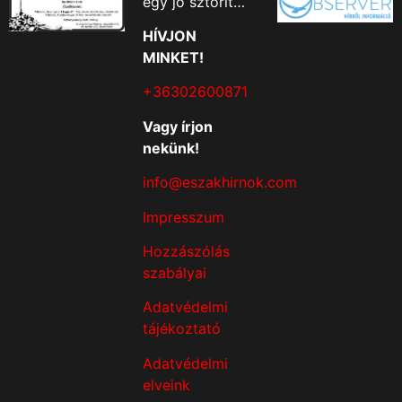
egy jó sztorit…
HÍVJON
MINKET!
+36302600871
Vagy írjon
nekünk!
info@eszakhirnok.com
Impresszum
Hozzászólás
szabályai
Adatvédelmi
tájékoztató
Adatvédelmi
elveink