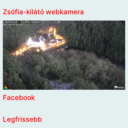
Zsófia-kilátó webkamera
Facebook
Legfrissebb