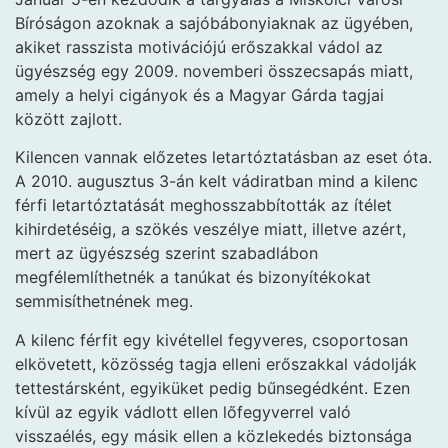
Bíróságon azoknak a sajóbábonyiaknak az ügyében,
akiket rasszista motivációjú erőszakkal vádol az
ügyészség egy 2009. novemberi összecsapás miatt,
amely a helyi cigányok és a Magyar Gárda tagjai
között zajlott.
Kilencen vannak előzetes letartóztatásban az eset óta.
A 2010. augusztus 3-án kelt vádiratban mind a kilenc
férfi letartóztatását meghosszabbították az ítélet
kihirdetéséig, a szökés veszélye miatt, illetve azért,
mert az ügyészség szerint szabadlábon
megfélemlíthetnék a tanúkat és bizonyítékokat
semmisíthetnének meg.
A kilenc férfit egy kivétellel fegyveres, csoportosan
elkövetett, közösség tagja elleni erőszakkal vádolják
tettestársként, egyiküket pedig bűnsegédként. Ezen
kívül az egyik vádlott ellen lőfegyverrel való
visszaélés, egy másik ellen a közlekedés biztonsága