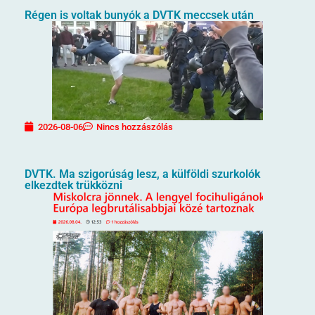
Régen is voltak bunyók a DVTK meccsek után
2026-08-06
Nincs hozzászólás
DVTK. Ma szigorúság lesz, a külföldi szurkolók
elkezdtek trükközni