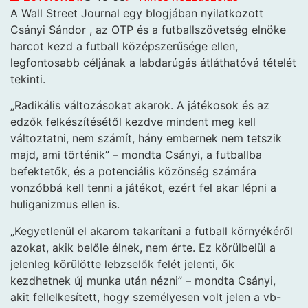
A Wall Street Journal egy blogjában nyilatkozott
Csányi Sándor , az OTP és a futballszövetség elnöke
harcot kezd a futball középszerűsége ellen,
legfontosabb céljának a labdarúgás átláthatóvá tételét
tekinti.
„Radikális változásokat akarok. A játékosok és az
edzők felkészítésétől kezdve mindent meg kell
változtatni, nem számít, hány embernek nem tetszik
majd, ami történik” – mondta Csányi, a futballba
befektetők, és a potenciális közönség számára
vonzóbbá kell tenni a játékot, ezért fel akar lépni a
huliganizmus ellen is.
„Kegyetlenül el akarom takarítani a futball környékéről
azokat, akik belőle élnek, nem érte. Ez körülbelül a
jelenleg körülötte lebzselők felét jelenti, ők
kezdhetnek új munka után nézni” – mondta Csányi,
akit fellelkesített, hogy személyesen volt jelen a vb-