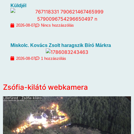
Küldjél
2026-08-07
Nincs hozzászólás
Miskolc. Kovács Zsolt haragszik Bíró Márkra
2026-08-07
1 hozzászólás
Zsófia-kilátó webkamera