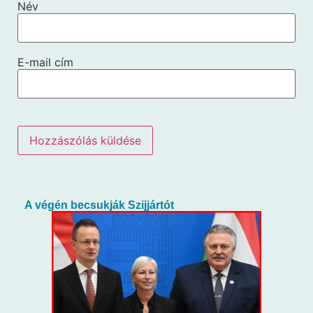
Név
E-mail cím
A végén becsukják Szijjártót