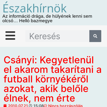
Északhírnök
Az információ drága, de hülyének lenni sem
olcsó… Helló bazmegye
Csányi: Kegyetlenül
el akarom takarítani a
futball környékéről
azokat, akik belőle
élnek, nem érte
2010.07.21.
15:08
Nincs hozzászólás