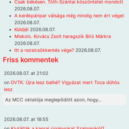
Csak békésen. Tóth-Szántai köszöntetet mondott
2026.08.07.
A kerékpáripar válsága még mindig nem ért véget
2026.08.07.
Küldjél
2026.08.07.
Miskolc. Kovács Zsolt haragszik Bíró Márkra
2026.08.07.
Itt a rezsicsökkentés vége?
2026.08.07.
Friss kommentek
2026.08.07. at 21:02
on
DVTK. Újra lesz balhé? Vigyázat mert Toca dühös
lesz
Az MCC oktatója meglepődött azon, hogy...
2026.08.07. at 18:55
on
Kiutálták a kassai cigányokat Szalonnáról?