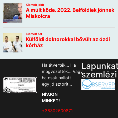
Lapunka
Ha átverték… Ha
megvezették… Vagy
szemlézi
ha csak hallott
egy jó sztorit…
HÍVJON
MINKET!
+36302600871