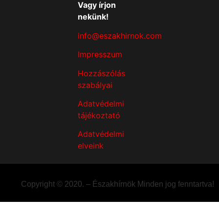
Vagy írjon
nekünk!
info@eszakhirnok.com
Impresszum
Hozzászólás
szabályai
Adatvédelmi
tájékoztató
Adatvédelmi
elveink
Copyright © 2020. – Északhírnök Minden jog fenntartva!