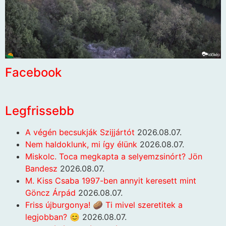
Facebook
Legfrissebb
A végén becsukják Szijjártót
2026.08.07.
Nem haldoklunk, mi így élünk
2026.08.07.
Miskolc. Toca megkapta a selyemzsinórt? Jön
Bandesz
2026.08.07.
M. Kiss Csaba 1997-ben annyit keresett mint
Göncz Árpád
2026.08.07.
Friss újburgonya! 🥔 Ti mivel szeretitek a
legjobban? 😊
2026.08.07.