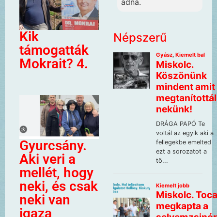
adná.
Kik
Népszerű
támogatták
Mokrait? 4.
Gyurcsány.
Aki veri a
mellét, hogy
neki, és csak
neki van
igaza