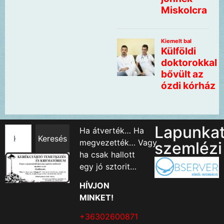
Lapunka
Ha átverték… Ha
Keresés
megvezették… Vagy
szemlézi
ha csak hallott
egy jó sztorit…
HÍVJON
MINKET!
+36302600871