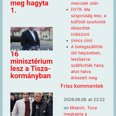
meg hagyta
meccsek után
1.
DVTK. Ma
szigorúság lesz, a
külföldi szurkolók
elkezdtek
trükközni
(nincs cím)
A betegszállítók
16
ülő helyzetben,
leszíjazva
minisztérium
szállították haza,
lesz a Tisza-
ahol halva
kormányban
érkezett meg
Friss kommentek
2026.08.06. at 22:22
on
Miskolc. Toca
megkapta a