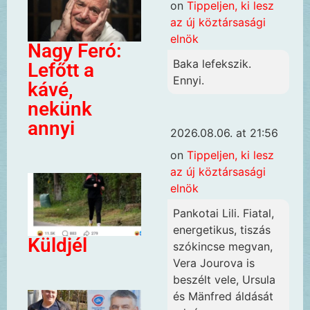
on
Tippeljen, ki lesz
az új köztársasági
elnök
Nagy Feró:
Baka lefekszik.
Lefőtt a
Ennyi.
kávé,
nekünk
annyi
2026.08.06. at 21:56
on
Tippeljen, ki lesz
az új köztársasági
elnök
Pankotai Lili. Fiatal,
energetikus, tiszás
Küldjél
szókincse megvan,
Vera Jourova is
beszélt vele, Ursula
és Mänfred áldását