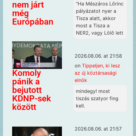
nem járt
"Ha Mészáros Lőrinc
pályázatot nyer a
még
Tisza alatt, akkor
Európában
most a Tisza a
NER2, vagy Lölő lett
2026.08.06. at 21:58
on
Tippeljen, ki lesz
Komoly
az új köztársasági
pánik a
elnök
bejutott
mindegy! most
KDNP-sek
tiszás szatyor fing
között
kell.
2026.08.06. at 21:57