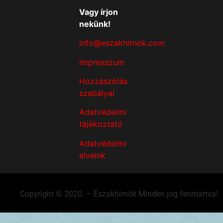
Vagy írjon
nekünk!
info@eszakhirnok.com
Impresszum
Hozzászólás
szabályai
Adatvédelmi
tájékoztató
Adatvédelmi
elveink
Copyright © 2020. – Északhírnök Minden jog fenntartva!