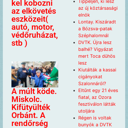
Tippeljen, ki lesz
kel kobozni
az új köztársasági
az elkövetés
elnök
eszközeit(
Lontay. Kiszáradt
autó, motor,
a Bózsva-patak
védőruházat,
Széphalomnál
stb )
DVTK. Újra lesz
balhé? Vigyázat
mert Toca dühös
lesz
Kiutálták a kassai
cigányokat
Szalonnáról?
A múlt köde.
Eltűnt egy 21 éves
fiatal, az Ozora
Miskolc.
fesztiválon látták
Kifütyülték
utoljára
Orbánt. A
Régen is voltak
rendőrség
bunyók a DVTK