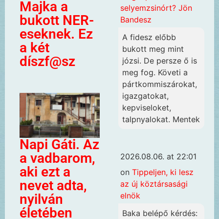
Majka a
selyemzsinórt? Jön
bukott NER-
Bandesz
eseknek. Ez
A fidesz előbb
a két
bukott meg mint
díszf@sz
józsi. De persze ő is
meg fog. Követi a
pártkommiszárokat,
igazgatokat,
kepviseloket,
talpnyalokat. Mentek
Napi Gáti. Az
a vadbarom,
2026.08.06. at 22:01
aki ezt a
on
Tippeljen, ki lesz
nevet adta,
az új köztársasági
elnök
nyilván
életében
Baka belépő kérdés: