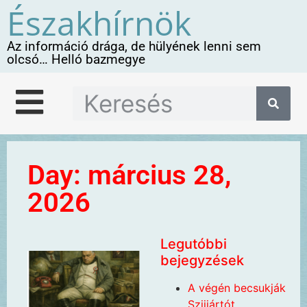
Északhírnök
Az információ drága, de hülyének lenni sem
olcsó… Helló bazmegye
Day: március 28,
2026
Legutóbbi
bejegyzések
A végén becsukják
Szijjártót