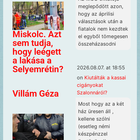
meglepődött azon,
hogy az áprilisi
választások után a
fiatalok nem kezdtek
Miskolc. Azt
el egyből tömegesen
sem tudja,
összeházasodni
hogy leégett
a lakása a
Selyemrétin?
2026.08.07. at 18:55
on
Kiutálták a kassai
cigányokat
Villám Géza
Szalonnáról?
Most hogy az a két
ház üresen áll ,
kellene szólni
(esetleg némi
készpénzzel