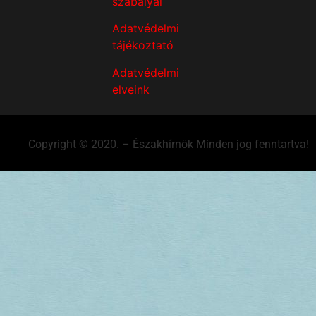
szabályai
Adatvédelmi
tájékoztató
Adatvédelmi
elveink
Copyright © 2020. – Északhírnök Minden jog fenntartva!