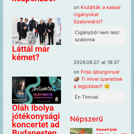
on
Kiutálták a kassai
cigányokat
Szalonnáról?
Cigányból nem lesz
szalonna
Láttál már
kémet?
2026.08.07. at 18:37
on
Friss újburgonya!
🥔 Ti mivel szeretitek
a legjobban? 😊
Én Timivel.
Oláh Ibolya
jótékonysági
Népszerű
koncertet ad
Budapesten