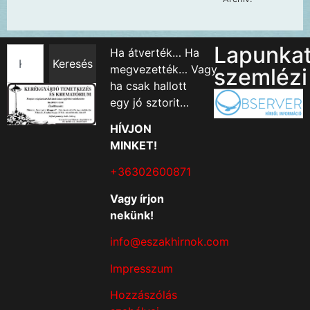
Lapunka
Ha átverték… Ha
Keresés
megvezették… Vagy
szemlézi
ha csak hallott
egy jó sztorit…
HÍVJON
MINKET!
+36302600871
Vagy írjon
nekünk!
info@eszakhirnok.com
Impresszum
Hozzászólás