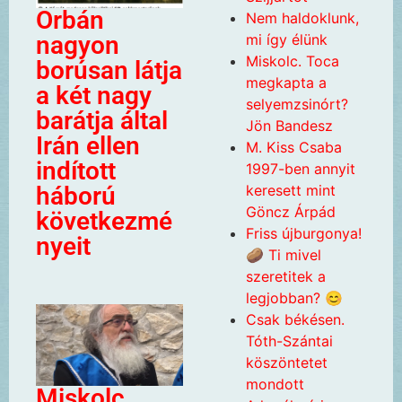
Orbán
Nem haldoklunk,
mi így élünk
nagyon
Miskolc. Toca
borúsan látja
megkapta a
a két nagy
selyemzsinórt?
barátja által
Jön Bandesz
Irán ellen
M. Kiss Csaba
indított
1997-ben annyit
keresett mint
háború
Göncz Árpád
következmé
Friss újburgonya!
nyeit
🥔 Ti mivel
szeretitek a
legjobban? 😊
Csak békésen.
Tóth-Szántai
köszöntetet
mondott
Miskolc.