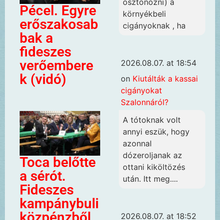
ösztönözni) a
Pécel. Egyre
környékbeli
erőszakosab
cigányoknak , ha
bak a
fideszes
verőembere
2026.08.07. at 18:54
k (vidó)
on
Kiutálták a kassai
cigányokat
Szalonnáról?
A tótoknak volt
annyi eszük, hogy
azonnal
dózeroljanak az
Toca belőtte
ottani kiköltözés
a sérót.
után. Itt meg....
Fideszes
kampánybuli
közpénzből
2026.08.07. at 18:52