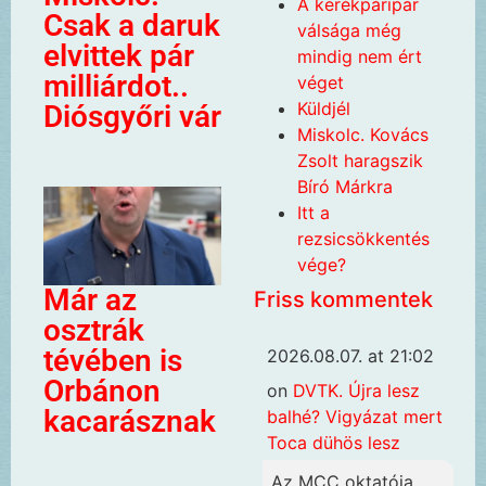
A kerékpáripar
Csak a daruk
válsága még
elvittek pár
mindig nem ért
milliárdot..
véget
Küldjél
Diósgyőri vár
Miskolc. Kovács
Zsolt haragszik
Bíró Márkra
Itt a
rezsicsökkentés
vége?
Már az
Friss kommentek
osztrák
tévében is
2026.08.07. at 21:02
Orbánon
on
DVTK. Újra lesz
kacarásznak
balhé? Vigyázat mert
Toca dühös lesz
Az MCC oktatója