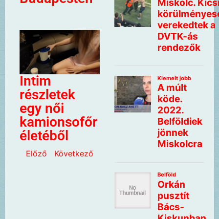
Intim
részletek
egy női
kamionsofőr
életéből
Előző
Következő