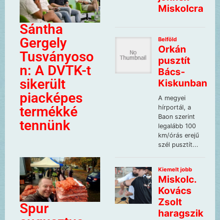
Sántha
Gergely
Tusványoso
n: A DVTK-t
sikerült
piacképes
termékké
tennünk
Spur