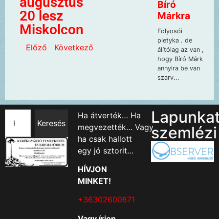
augusztus
20 lesz
Miskolcon
Előző
Következő
Lapunka
Ha átverték… Ha
Keresés
megvezették… Vagy
szemlézi
ha csak hallott
egy jó sztorit…
HÍVJON
MINKET!
+36302600871
Vagy írjon