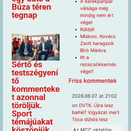
A kerékpáripar
Búza téren
válsága még
tegnap
mindig nem ért
véget
Küldjél
Miskolc. Kovács
Zsolt haragszik
Bíró Márkra
Itt a
Sértő és
rezsicsökkentés
testszégyení
vége?
tő
Friss kommentek
kommenteke
t azonnal
2026.08.07. at 21:02
töröljük.
on
DVTK. Újra lesz
Sport
balhé? Vigyázat mert
Toca dühös lesz
témájúakat
köszönjük.
Az MCC oktatója