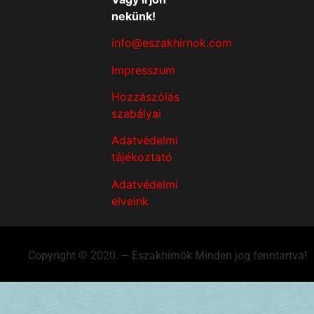
nekünk!
info@eszakhirnok.com
Impresszum
Hozzászólás
szabályai
Adatvédelmi
tájékoztató
Adatvédelmi
elveink
Copyright © 2020. – Északhírnök Minden jog fenntartva!