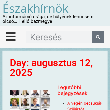
Északhírnök
Az információ drága, de hülyének lenni sem
olcsó… Helló bazmegye
Day: augusztus 12,
2025
Legutóbbi
bejegyzések
A végén becsukják
Szijjártót