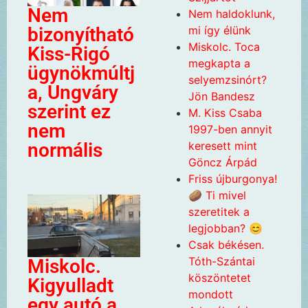
Nem
Nem haldoklunk,
mi így élünk
bizonyítható
Miskolc. Toca
Kiss-Rigó
megkapta a
ügynökmúltj
selyemzsinórt?
a, Ungváry
Jön Bandesz
szerint ez
M. Kiss Csaba
nem
1997-ben annyit
keresett mint
normális
Göncz Árpád
Friss újburgonya!
🥔 Ti mivel
szeretitek a
legjobban? 😊
Csak békésen.
Tóth-Szántai
Miskolc.
köszöntetet
Kigyulladt
mondott
egy autó a