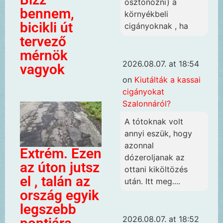
ösztönözni) a
bennem,
környékbeli
bicikli út
cigányoknak , ha
tervező
mérnök
2026.08.07. at 18:54
vagyok
on
Kiutálták a kassai
cigányokat
Szalonnáról?
A tótoknak volt
annyi eszük, hogy
azonnal
Extrém. Ezen
dózeroljanak az
az úton jutsz
ottani kiköltözés
el , talán az
után. Itt meg....
ország egyik
legszebb
2026.08.07. at 18:52