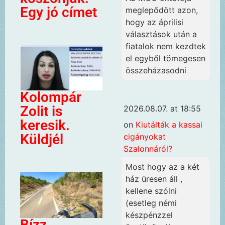
Egy jó címet
meglepődött azon,
hogy az áprilisi
választások után a
fiatalok nem kezdtek
el egyből tömegesen
összeházasodni
Kolompár
Zolit is
2026.08.07. at 18:55
keresik.
on
Kiutálták a kassai
Küldjél
cigányokat
Szalonnáról?
Most hogy az a két
ház üresen áll ,
kellene szólni
(esetleg némi
készpénzzel
Bízz