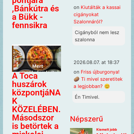
pontjára
,Bánkútra és
on
Kiutálták a kassai
cigányokat
a Bükk -
Szalonnáról?
fennsikra
Cigányból nem lesz
szalonna
2026.08.07. at 18:37
on
Friss újburgonya!
A Toca
🥔 Ti mivel szeretitek
huszárok
a legjobban? 😊
központjáNA
Én Timivel.
K
KÖZELÉBEN.
Másodszor
Népszerű
is betörtek a