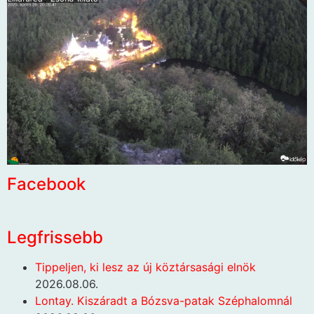
Facebook
Legfrissebb
Tippeljen, ki lesz az új köztársasági elnök
2026.08.06.
Lontay. Kiszáradt a Bózsva-patak Széphalomnál