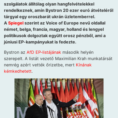
szolgálatok állítólag olyan hangfelvételekkel
rendelkeznek, amin Bystron 20 ezer euró átvételéről
tárgyal egy oroszbarát ukrán üzletemberrel.
A
Spiegel
szerint az Voice of Europe nevű oldallal
német, belga, francia, magyar, holland és lengyel
politikusok dolgoztak együtt orosz pénzből, ami a
júniusi EP-kampányukat is fedezte.
Bystron az
AfD EP-listájának
második helyén
szerepelt. A listát vezető Maximilian Krah munkatársát
nemrég azért vették őrizetbe, mert
Kínának
kémkedhetett
.