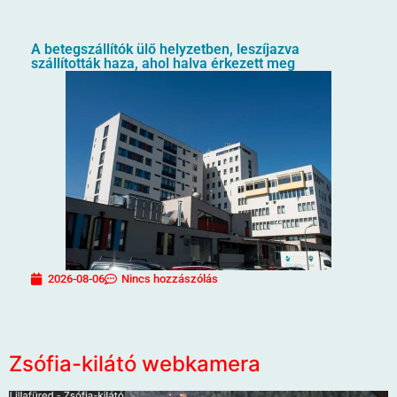
A betegszállítók ülő helyzetben, leszíjazva
szállították haza, ahol halva érkezett meg
2026-08-06
Nincs hozzászólás
Zsófia-kilátó webkamera