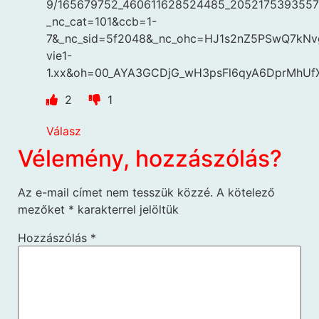
9/165679752_460611628524485_20521753935578
_nc_cat=101&ccb=1-
7&_nc_sid=5f2048&_nc_ohc=HJ1s2nZ5PSwQ7kNvg
vie1-
1.xx&oh=00_AYA3GCDjG_wH3psFl6qyA6DprMhU
2
1
Válasz
Vélemény, hozzászólás?
Az e-mail címet nem tesszük közzé.
A kötelező
mezőket
*
karakterrel jelöltük
Hozzászólás
*