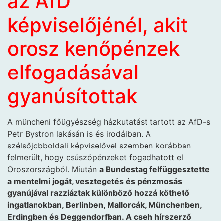
az AfD
képviselőjénél, akit
orosz kenőpénzek
elfogadásával
gyanúsítottak
A müncheni főügyészség házkutatást tartott az AfD-s
Petr Bystron lakásán is és irodáiban. A
szélsőjobboldali képviselővel szemben korábban
felmerült, hogy csúszópénzeket fogadhatott el
Oroszországból. Miután
a Bundestag felfüggesztette
a mentelmi jogát, vesztegetés és pénzmosás
gyanújával razziáztak különböző hozzá köthető
ingatlanokban, Berlinben, Mallorcák, Münchenben,
Erdingben és Deggendorfban. A cseh hírszerző