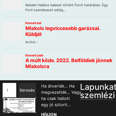
Lapunka
Ha átverték… Ha
Keresés
megvezették… Vagy
szemlézi
ha csak hallott
egy jó sztorit…
HÍVJON