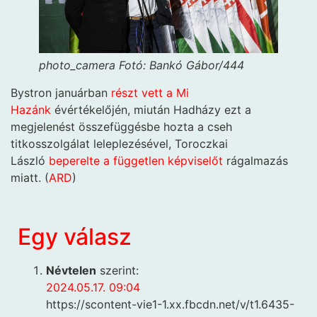
photo_camera
Fotó: Bankó Gábor/444
Bystron januárban
részt vett a Mi
Hazánk
évértékelőjén, miután Hadházy ezt a
megjelenést összefüggésbe hozta a cseh
titkosszolgálat leleplezésével, Toroczkai
László
beperelte a független képviselőt
rágalmazás
miatt. (
ARD
)
Egy válasz
Névtelen
szerint:
2024.05.17. 09:04
https://scontent-vie1-1.xx.fbcdn.net/v/t1.6435-