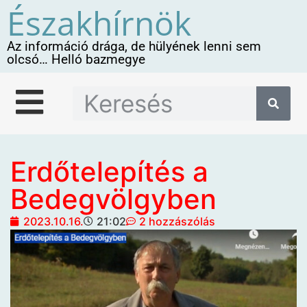
Északhírnök
Az információ drága, de hülyének lenni sem
olcsó… Helló bazmegye
Erdőtelepítés a
Bedegvölgyben
2023.10.16.
21:02
2 hozzászólás