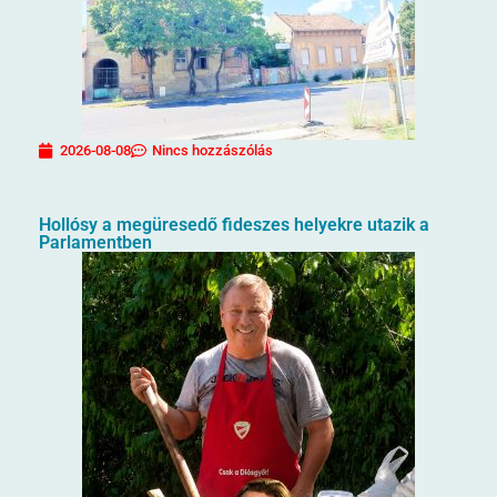
2026-08-08
Nincs hozzászólás
Hollósy a megüresedő fideszes helyekre utazik a
Parlamentben