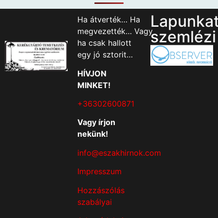
Lapunka
Ha átverték… Ha
megvezették… Vagy
szemlézi
ha csak hallott
egy jó sztorit…
HÍVJON
MINKET!
+36302600871
Vagy írjon
nekünk!
info@eszakhirnok.com
Impresszum
Hozzászólás
szabályai