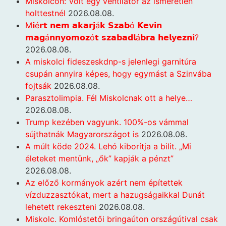
Miskolcon: Volt egy ventilátor az ismeretlen
holttestnél
2026.08.08.
M𝗶é𝗿𝘁 𝗻𝗲𝗺 𝗮𝗸𝗮𝗿𝗷á𝗸 𝗦𝘇𝗮𝗯ó 𝗞𝗲𝘃𝗶𝗻
𝗺𝗮𝗴á𝗻𝗻𝘆𝗼𝗺𝗼𝘇ó𝘁 𝘀𝘇𝗮𝗯𝗮𝗱𝗹á𝗯𝗿𝗮 𝗵𝗲𝗹𝘆𝗲𝘇𝗻𝗶?
2026.08.08.
A miskolci fideszeskdnp-s jelenlegi garnitúra
csupán annyira képes, hogy egymást a Szinvába
fojtsák
2026.08.08.
Parasztolimpia. Fél Miskolcnak ott a helye…
2026.08.08.
Trump kezében vagyunk. 100%-os vámmal
sújthatnák Magyarországot is
2026.08.08.
A múlt köde 2024. Lehó kiborítja a bilit. „Mi
életeket mentünk, „ők” kapják a pénzt”
2026.08.08.
Az előző kormányok azért nem építettek
vízduzzasztókat, mert a hazugságaikkal Dunát
lehetett rekeszteni
2026.08.08.
Miskolc. Komlóstetői bringaúton országútival csak