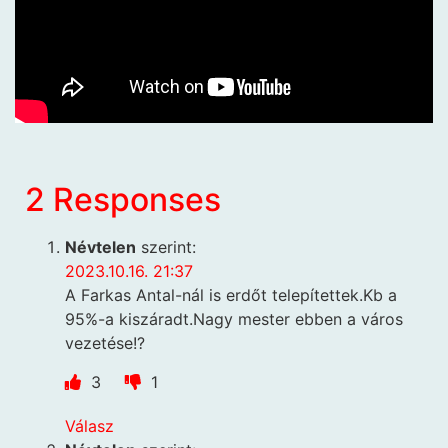
2 Responses
Névtelen
szerint:
2023.10.16. 21:37
A Farkas Antal-nál is erdőt telepítettek.Kb a
95%-a kiszáradt.Nagy mester ebben a város
vezetése!?
3
1
Válasz