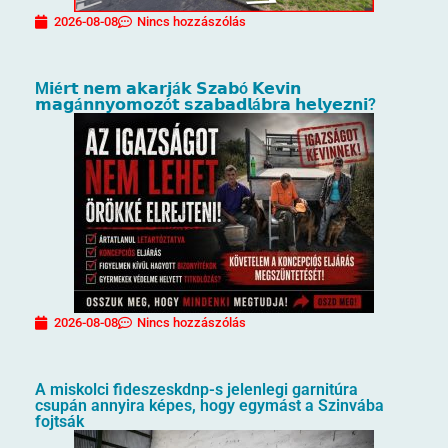
2026-08-08
Nincs hozzászólás
M𝗶é𝗿𝘁 𝗻𝗲𝗺 𝗮𝗸𝗮𝗿𝗷á𝗸 𝗦𝘇𝗮𝗯ó 𝗞𝗲𝘃𝗶𝗻
𝗺𝗮𝗴á𝗻𝗻𝘆𝗼𝗺𝗼𝘇ó𝘁 𝘀𝘇𝗮𝗯𝗮𝗱𝗹á𝗯𝗿𝗮 𝗵𝗲𝗹𝘆𝗲𝘇𝗻𝗶?
2026-08-08
Nincs hozzászólás
A miskolci fideszeskdnp-s jelenlegi garnitúra
csupán annyira képes, hogy egymást a Szinvába
fojtsák