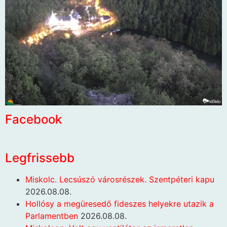
Facebook
Legfrissebb
Miskolc. Lecsúszó városrészek. Szentpéteri kapu
2026.08.08.
Hollósy a megüresedő fideszes helyekre utazik a
Parlamentben
2026.08.08.